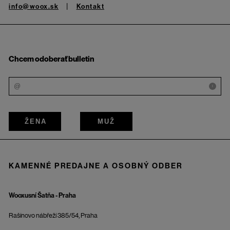
info@woox.sk
Kontakt
Chcem odoberať bulletin
i
ŽENA
MUŽ
KAMENNÉ PREDAJNE A OSOBNÝ ODBER
Wooxusní Šatňa - Praha
Rašínovo nábřeží 385/54, Praha