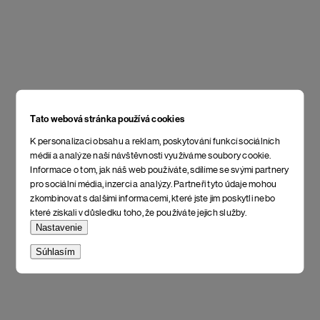
Tato webová stránka používá cookies
K personalizaci obsahu a reklam, poskytování funkcí sociálních
médií a analýze naší návštěvnosti využíváme soubory cookie.
Informace o tom, jak náš web používáte, sdílíme se svými partnery
pro sociální média, inzerci a analýzy. Partneři tyto údaje mohou
zkombinovat s dalšími informacemi, které jste jim poskytli nebo
které získali v důsledku toho, že používáte jejich služby.
Nastavenie
Súhlasím