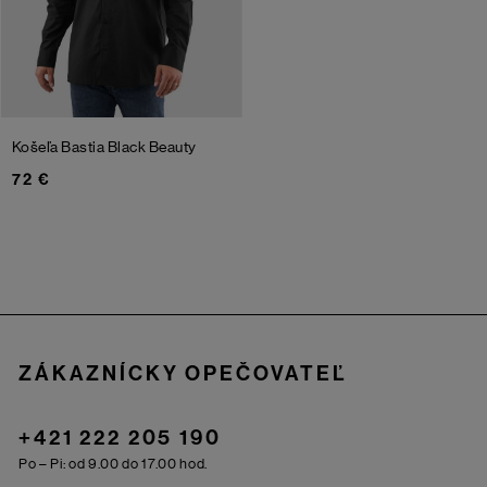
Košeľa Bastia
Black Beauty
72 €
Zápätie
ZÁKAZNÍCKY OPEČOVATEĽ
+421 222 205 190
Po – Pi: od 9.00 do 17.00 hod.