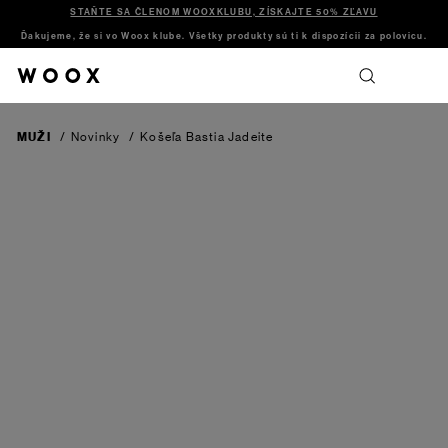
STAŇTE SA ČLENOM WOOXKLUBU, ZÍSKAJTE 50% ZĽAVU
Ďakujeme, že si vo Woox klube. Všetky produkty sú ti k dispozícii za polovicu.
MUŽI
/
Novinky
/
Košeľa Bastia
Jadeite