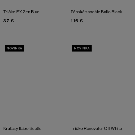
Tričko EX
Zen Blue
Pánské sandále Ballo
Black
37 €
116 €
NOVINKA
NOVINKA
Kraťasy Itabo
Beetle
Tričko Renovatur
Off White