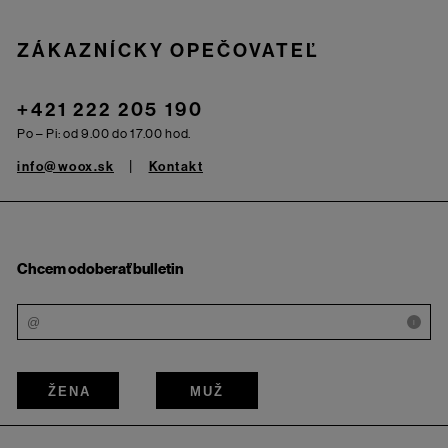
Zápätie
ZÁKAZNÍCKY OPEČOVATEĽ
+421 222 205 190
Po – Pi: od 9.00 do 17.00 hod.
info@woox.sk
Kontakt
Chcem odoberať bulletin
i
ŽENA
MUŽ