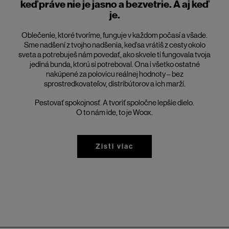
keď práve nie je jasno a bezvetrie. A aj keď
je.
Oblečenie, ktoré tvoríme, funguje v každom počasí a všade.
Sme nadšení z tvojho nadšenia, keď sa vrátiš z cesty okolo
sveta a potrebuješ nám povedať, ako skvele ti fungovala tvoja
jediná bunda, ktorú si potreboval. Ona i všetko ostatné
nakúpené za polovicu reálnej hodnoty – bez
sprostredkovateľov, distribútorov a ich marží.
Pestovať spokojnosť. A tvoriť spoločne lepšie dielo.
O to nám ide, to je Woox.
Zisti viac