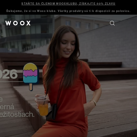
STAŇTE SA ČLENOM WOOXKLUBU, ZÍSKAJTE 50% ZĽAVU
Ďakujeme, že si vo Woox klube. Všetky produkty sú ti k dispozícii za polovicu.
Ísť
von,
dívať
sa,
naslúchať,
vnímať.
Nepremýšľať,
čo
si
vziať
na