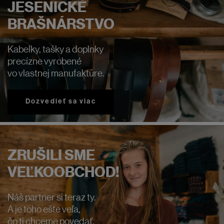
JESENICKÉ
BRAŠNÁRSTVO
Kabelky, tašky a doplnky
precízne vyrobené
vo vlastnej manufaktúre.
Dozvedieť sa viac
ZRUŠILI SME
VEĽKOOBCHOD!
Náš partner si teraz ty.
A je toho ešte veľa,
čo ti chceme povedať.