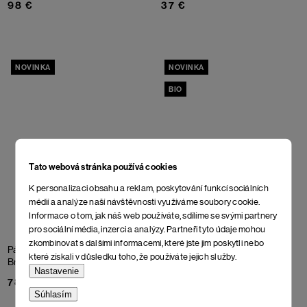
98 €
37 €
NOVINKA
NOVINKA
BIO
Tato webová stránka používá cookies
K personalizaci obsahu a reklam, poskytování funkcí sociálních
médií a analýze naší návštěvnosti využíváme soubory cookie.
Informace o tom, jak náš web používáte, sdílíme se svými partnery
pro sociální média, inzerci a analýzy. Partneři tyto údaje mohou
zkombinovat s dalšími informacemi, které jste jim poskytli nebo
Pánské šľapky Assoro
Tričko Merano
Ombre Blue
které získali v důsledku toho, že používáte jejich služby.
Brown
37 €
Nastavenie
78 €
Súhlasím