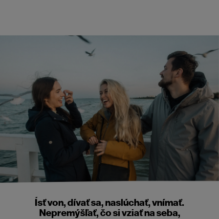
Ísť von, dívať sa, naslúchať, vnímať.
Nepremýšľať, čo si vziať na seba,