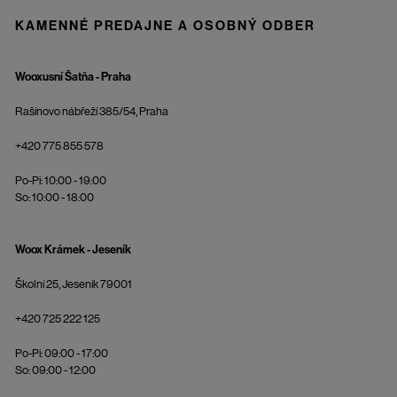
KAMENNÉ PREDAJNE A OSOBNÝ ODBER
Wooxusní Šatňa - Praha
Rašínovo nábřeží 385/54, Praha
+420 775 855 578
Po-Pi: 10:00 - 19:00
So: 10:00 - 18:00
Woox Krámek - Jeseník
Školní 25, Jeseník 79001
+420 725 222 125
Po-Pi: 09:00 - 17:00
So: 09:00 - 12:00