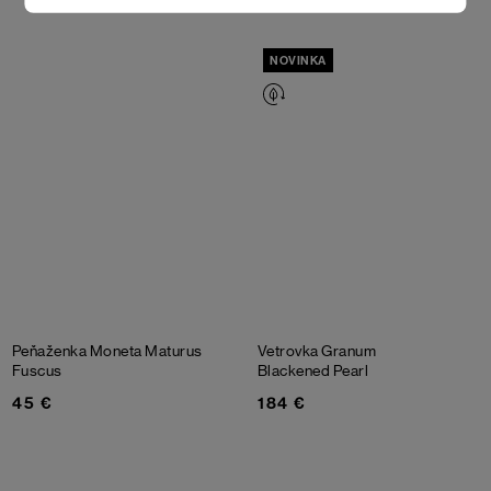
NOVINKA
Peňaženka Moneta Maturus
Vetrovka Granum
Fuscus
Blackened Pearl
45 €
184 €