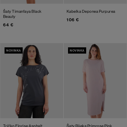
Šaty Timanfaya
Black
Kabelka Deponea Purpurea
Beauty
106 €
64 €
NOVINKA
NOVINKA
Tričko Florise
Asphalt
Šaty Rijeka
Primrose Pink