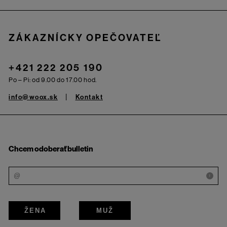
Zápätie
ZÁKAZNÍCKY OPEČOVATEĽ
+421 222 205 190
Po – Pi: od 9.00 do 17.00 hod.
info@woox.sk
Kontakt
Chcem odoberať bulletin
i
ŽENA
MUŽ