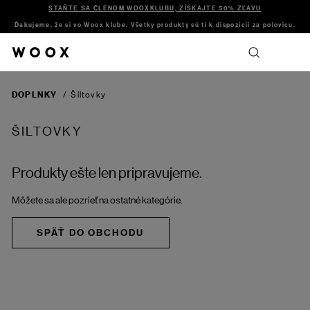
STAŇTE SA ČLENOM WOOXKLUBU, ZÍSKAJTE 50% ZĽAVU
Ďakujeme, že si vo Woox klube. Všetky produkty sú ti k dispozícii za polovicu.
DOPLNKY
/
Šiltovky
ŠILTOVKY
Produkty ešte len pripravujeme.
Môžete sa ale pozrieť na ostatné kategórie.
SPÄŤ DO OBCHODU