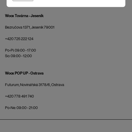
Woox Továrna - Jeseník
Bezručova 1371, Jeseník 79001
+420 725 222 124
Po-Pi: 09:00 - 17:00
So: 09:00 - 12:00
Woox POP UP - Ostrava
Futurum, Novinářská 3178/6, Ostrava
+420 778 491 740
Po-Ne: 09:00 - 21:00