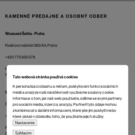
KAMENNÉ PREDAJNE A OSOBNÝ ODBER
Wooxusní Šatňa - Praha
Rašínovo nábřeží 385/54, Praha
+420 775 855 578
Po-Pi: 10:00 - 19:00
So: 10:00 - 18:00
Tato webová stránka používá cookies
K personalizaci obsahu a reklam, poskytování funkcí sociálních
Woox Krámek - Jeseník
médií a analýze naší návštěvnosti využíváme soubory cookie.
Informace o tom, jak náš web používáte, sdílíme se svými partnery
Školní 25, Jeseník 79001
pro sociální média, inzerci a analýzy. Partneři tyto údaje mohou
zkombinovat s dalšími informacemi, které jste jim poskytli nebo
+420 725 222 125
které získali v důsledku toho, že používáte jejich služby.
Nastavenie
Po-Pi: 09:00 - 17:00
Súhlasím
So: 09:00 - 12:00