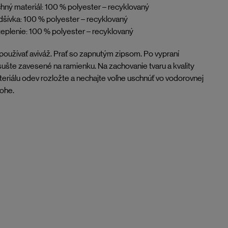
hný materiál: 100 % polyester – recyklovaný
šívka: 100 % polyester – recyklovaný
eplenie: 100 % polyester – recyklovaný
oužívať aviváž. Prať so zapnutým zipsom. Po vypraní
ušte zavesené na ramienku. Na zachovanie tvaru a kvality
eriálu odev rozložte a nechajte voľne uschnúť vo vodorovnej
ohe.