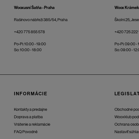
Wooxusní Šatňa - Praha
Woox Krámek 
Rašínovo nábřeží 385/54, Praha
Školní 25, Jes
+420 775 855 578
+420 725 222 
Po-Pi: 10:00 - 19:00
Po-Pi: 09:00 - 
So: 10:00 - 18:00
So: 09:00 - 12
INFORMÁCIE
LEGISLAT
Kontakty a predajne
Obchodné po
Doprava a platba
Wooxklub pod
Vrátenie a reklamácie
Ochrana osob
FAQ Povodně
Nastaviť súhla