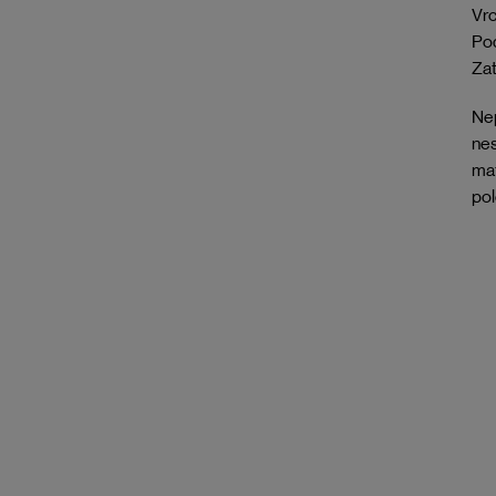
Vrc
Pod
Zat
Nep
nes
mat
pol