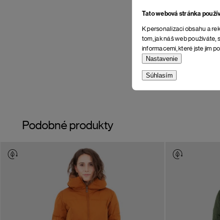
Tato webová stránka použí
K personalizaci obsahu a rek
tom, jak náš web používáte, s
informacemi, které jste jim po
Nastavenie
Súhlasím
Podobné produkty