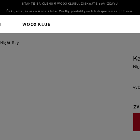
STAŇTE SA ČLENOM WOOXKLUBU, ZÍSKAJTE 50% ZĽAVU
Ďakujeme, že si vo Woox klube. Všetky produkty sú ti k dispozícii za polovicu.
I
WOOX KLUB
e
Night Sky
Ka
Nig
ZV