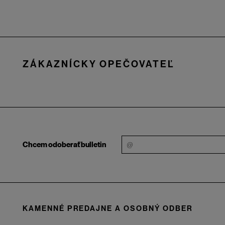
Zápätie
ZÁKAZNÍCKY OPEČOVATEĽ
Chcem odoberať bulletin
KAMENNÉ PREDAJNE A OSOBNÝ ODBER