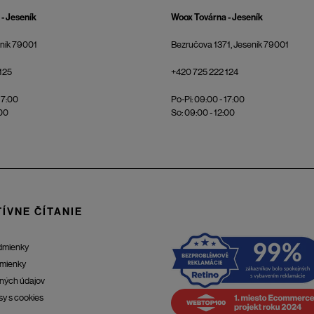
- Jeseník
Woox Továrna - Jeseník
eník 79001
Bezručova 1371, Jeseník 79001
125
+420 725 222 124
17:00
Po-Pi: 09:00 - 17:00
:00
So: 09:00 - 12:00
ÍVNE ČÍTANIE
dmienky
mienky
ných údajov
sy s cookies