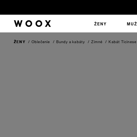
ŽENY
MUŽ
ŽENY
/
Oblečenie
/
Bundy a kabáty
/
Zimné
/
Kabát Ticines