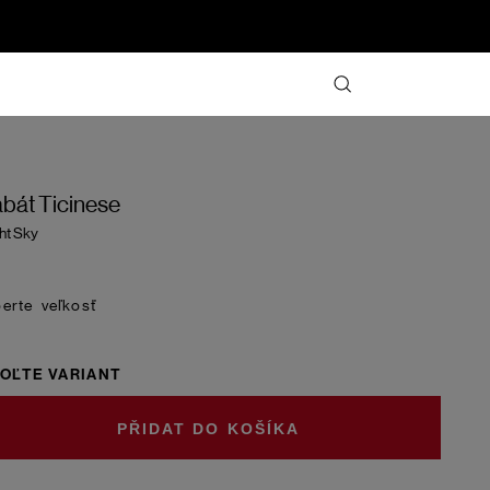
bát Ticinese
ht Sky
veľkosť
OĽTE VARIANT
DO KOŠÍKA