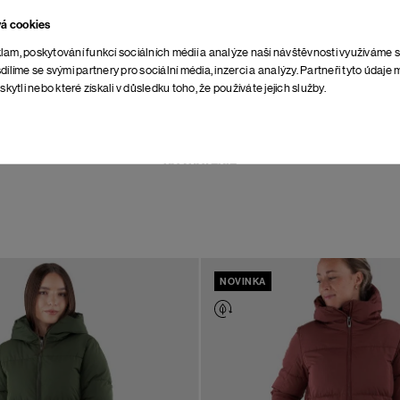
POŠTOVNÉ NASPÄŤ
vá cookies
ZDARMA
lam, poskytování funkcí sociálních médií a analýze naší návštěvnosti využíváme 
dílíme se svými partnery pro sociální média, inzerci a analýzy. Partneři tyto údaj
skytli nebo které získali v důsledku toho, že používáte jejich služby.
NEOBMEDZENÁ DOBA
NA VRÁTENIE
NOVINKA