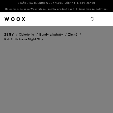
STAŇTE SA ČLENOM WOOXKLUBU, ZÍSKAJTE 50% ZĽAVU
Ďakujeme, že si vo Woox klube. Všetky produkty sú ti k dispozícii za polovicu.
ŽENY
/
Oblečenie
/
Bundy a kabáty
/
Zimné
/
Kabát Ticinese
Night Sky