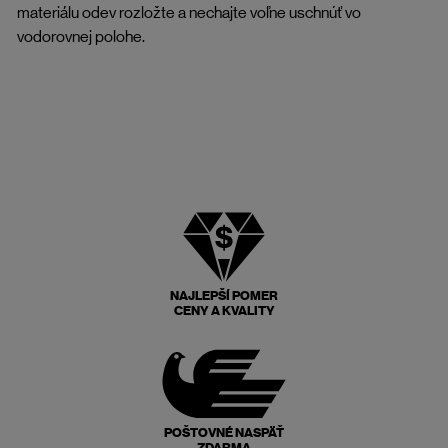
materiálu odev rozložte a nechajte voľne uschnúť vo
vodorovnej polohe.
NAJLEPŠÍ POMER
CENY A KVALITY
POŠTOVNÉ NASPÄŤ
ZDARMA