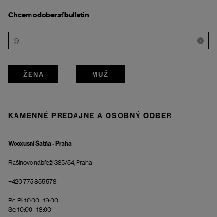
Chcem odoberať bulletin
i
ŽENA
MUŽ
KAMENNÉ PREDAJNE A OSOBNÝ ODBER
Wooxusní Šatňa - Praha
Rašínovo nábřeží 385/54, Praha
+420 775 855 578
Po-Pi: 10:00 - 19:00
So: 10:00 - 18:00