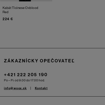
Kabát Ticinese
Oxblood
Red
224 €
Zápätie
ZÁKAZNÍCKY OPEČOVATEĽ
+421 222 205 190
Po – Pi: od 9.00 do 17.00 hod.
info@woox.sk
Kontakt