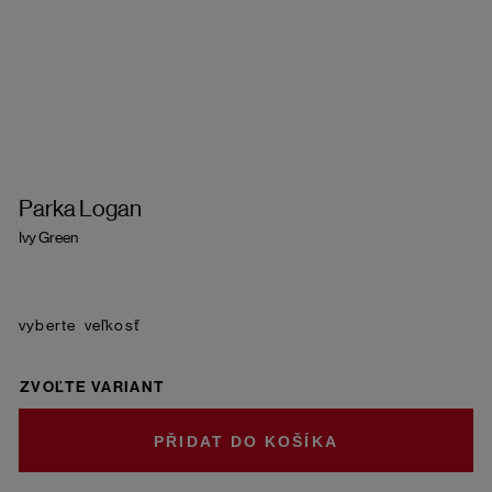
Parka Logan
Ivy Green
veľkosť
ZVOĽTE VARIANT
DO KOŠÍKA