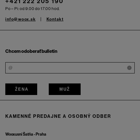
+421 222 205 190
Po – Pi: od 9.00 do 17.00 hod.
info@woox.sk
Kontakt
Chcem odoberať bulletin
i
ŽENA
MUŽ
KAMENNÉ PREDAJNE A OSOBNÝ ODBER
Wooxusní Šatňa - Praha