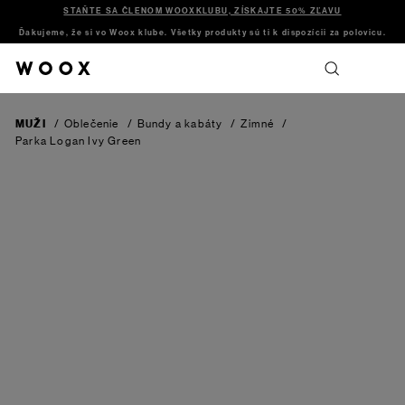
STAŇTE SA ČLENOM WOOXKLUBU, ZÍSKAJTE 50% ZĽAVU
Ďakujeme, že si vo Woox klube. Všetky produkty sú ti k dispozícii za polovicu.
MUŽI
/
Oblečenie
/
Bundy a kabáty
/
Zimné
/
Parka Logan
Ivy Green