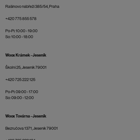
Rašínovo nábřeží 385/54, Praha
+420 775 855 578
Po-Pi: 10:00 - 19:00
So: 10:00 - 18:00
Woox Krámek - Jeseník
Školní 25, Jeseník 79001
+420 725 222 125
Po-Pi: 09:00 - 17:00
So: 09:00 - 12:00
Woox Továrna - Jeseník
Bezručova 1371, Jeseník 79001