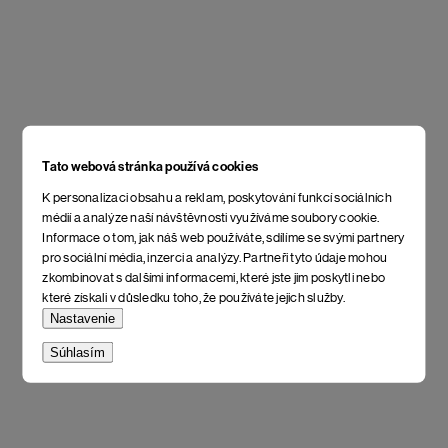
Tato webová stránka používá cookies
K personalizaci obsahu a reklam, poskytování funkcí sociálních
médií a analýze naší návštěvnosti využíváme soubory cookie.
Informace o tom, jak náš web používáte, sdílíme se svými partnery
pro sociální média, inzerci a analýzy. Partneři tyto údaje mohou
zkombinovat s dalšími informacemi, které jste jim poskytli nebo
které získali v důsledku toho, že používáte jejich služby.
Nastavenie
Súhlasím