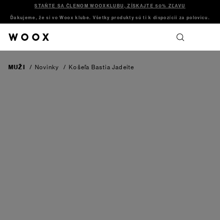
STAŇTE SA ČLENOM WOOXKLUBU, ZÍSKAJTE 50% ZĽAVU
Ďakujeme, že si vo Woox klube. Všetky produkty sú ti k dispozícii za polovicu.
MUŽI
/
Novinky
/
Košeľa Bastia
Jadeite