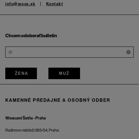
info@woox.sk
Kontakt
Chcem odoberať bulletin
i
ŽENA
MUŽ
KAMENNÉ PREDAJNE A OSOBNÝ ODBER
Wooxusní Šatňa - Praha
Rašínovo nábřeží 385/54, Praha