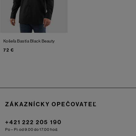
Košeľa Bastia
Black Beauty
72 €
Zápätie
ZÁKAZNÍCKY OPEČOVATEĽ
+421 222 205 190
Po – Pi: od 9.00 do 17.00 hod.