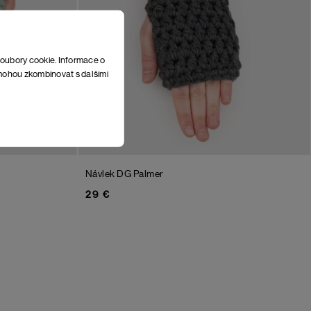
soubory cookie. Informace o
e mohou zkombinovat s dalšími
Návlek DG Palmer
29 €