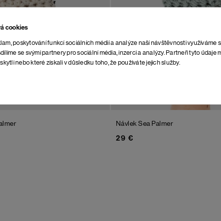
vá cookies
lam, poskytování funkcí sociálních médií a analýze naší návštěvnosti využíváme 
dílíme se svými partnery pro sociální média, inzerci a analýzy. Partneři tyto údaj
skytli nebo které získali v důsledku toho, že používáte jejich služby.
almer
Návlek Sea Palmer
29 €