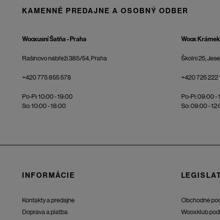
KAMENNÉ PREDAJNE A OSOBNÝ ODBER
Wooxusní Šatňa - Praha
Woox Krámek 
Rašínovo nábřeží 385/54, Praha
Školní 25, Jes
+420 775 855 578
+420 725 222 
Po-Pi: 10:00 - 19:00
Po-Pi: 09:00 - 
So: 10:00 - 18:00
So: 09:00 - 12
INFORMÁCIE
LEGISLAT
Kontakty a predajne
Obchodné po
Doprava a platba
Wooxklub pod