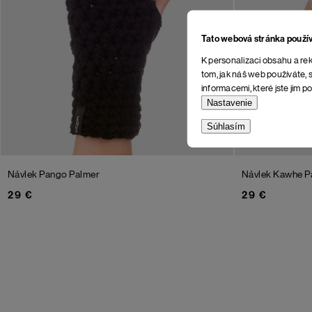
Tato webová stránka použí
K personalizaci obsahu a rek
tom, jak náš web používáte, s
informacemi, které jste jim po
Nastavenie
Súhlasím
Návlek Pango Palmer
Návlek Kawhe P
29 €
29 €