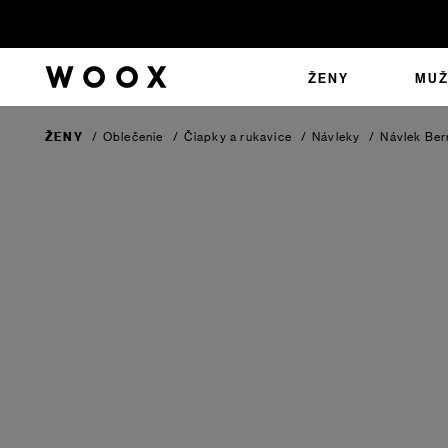
ŽENY
MUŽ
ŽENY
/
Oblečenie
/
Čiapky a rukavice
/
Návleky
/
Návlek Ber