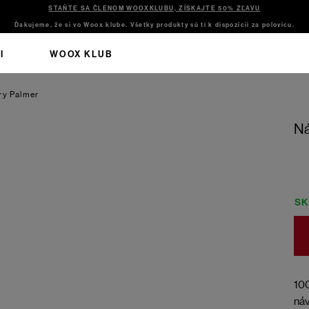
STAŇTE SA ČLENOM WOOXKLUBU, ZÍSKAJTE 50% ZĽAVU
Ďakujeme, že si vo Woox klube. Všetky produkty sú ti k dispozícii za polovicu.
I
WOOX KLUB
ry Palmer
Ná
S
100
náv