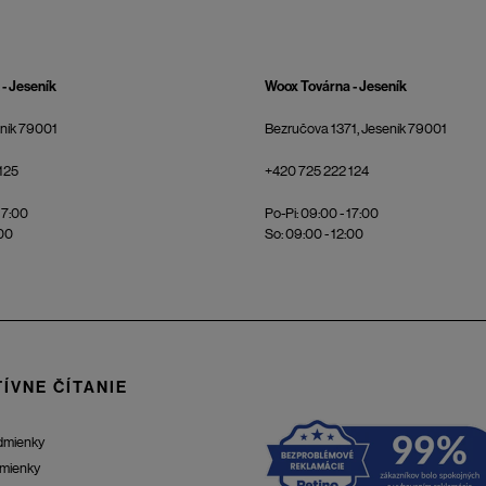
- Jeseník
Woox Továrna - Jeseník
eník 79001
Bezručova 1371, Jeseník 79001
125
+420 725 222 124
17:00
Po-Pi: 09:00 - 17:00
:00
So: 09:00 - 12:00
ÍVNE ČÍTANIE
dmienky
mienky