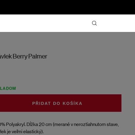
vlek Berry Palmer
KLADOM
DO KOŠÍKA
% Polyakryl. Dĺžka 20 cm (merané v neroztiahnutom stave,
lek je veľmi elastický).