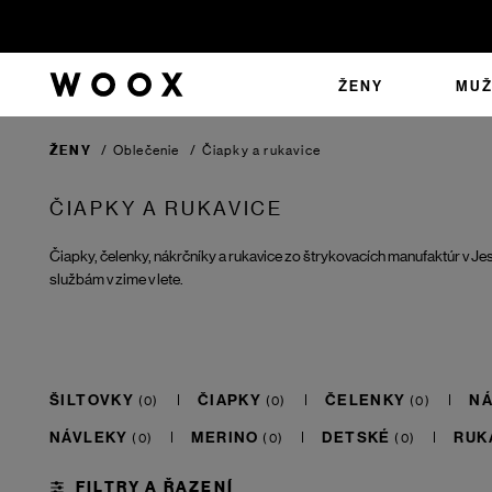
ŽENY
MUŽ
ŽENY
/
Oblečenie
/
Čiapky a rukavice
ČIAPKY A RUKAVICE
Čiapky, čelenky, nákrčníky a rukavice zo štrykovacích manufaktúr v Je
službám v zime v lete.
ŠILTOVKY
ČIAPKY
ČELENKY
N
NÁVLEKY
MERINO
DETSKÉ
RUK