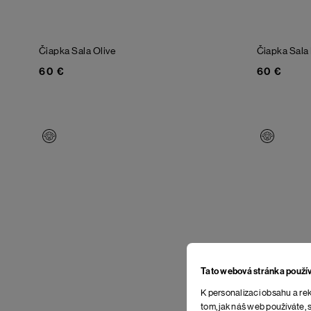
Čiapka Sala
Olive
Čiapka Sala
60 €
60 €
Tato webová stránka použí
K personalizaci obsahu a rek
tom, jak náš web používáte, s