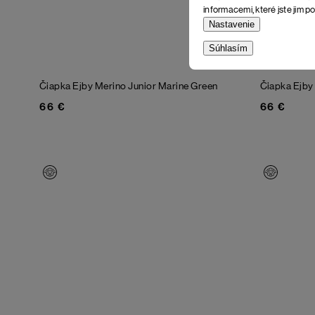
informacemi, které jste jim po
Nastavenie
Súhlasím
Čiapka Ejby Merino Junior
Marine Green
Čiapka Ejby
66 €
66 €