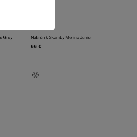
te Grey
Nákrčník Skamby Merino Junior
66 €