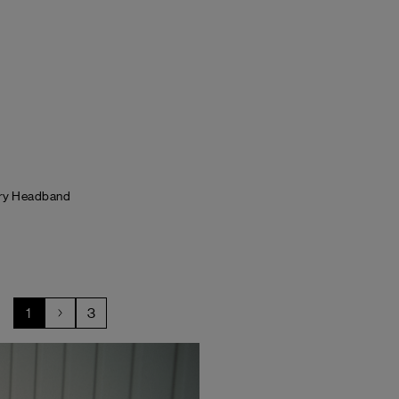
rry Headband
1
3