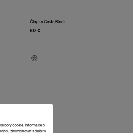
Čiapka Gavle
Black
60 €
soubory cookie. Informace o
e mohou zkombinovat s dalšími