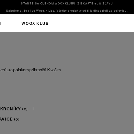
STAŇTE SA ČLENOM WOOXKLUBU, ZÍSKAJTE 50% ZĽAVU
Ďakujeme, že si vo Woox klube. Všetky produkty sú ti k dispozícii za polovicu.
I
WOOX KLUB
seníku a poľskom prihraničí. K vašim
ÁKRČNÍKY
AVICE