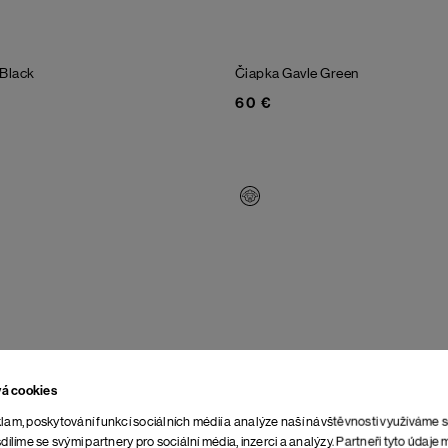
Black
Čiapka Gavle
Green
60 €
vá cookies
lam, poskytování funkcí sociálních médií a analýze naší návštěvnosti využíváme 
dílíme se svými partnery pro sociální média, inzerci a analýzy. Partneři tyto údaj