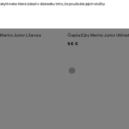
skytli nebo které získali v důsledku toho, že používáte jejich služby.
 Merino Junior
Lilarosa
Čiapka Ejby Merino Junior
Ultima
66 €