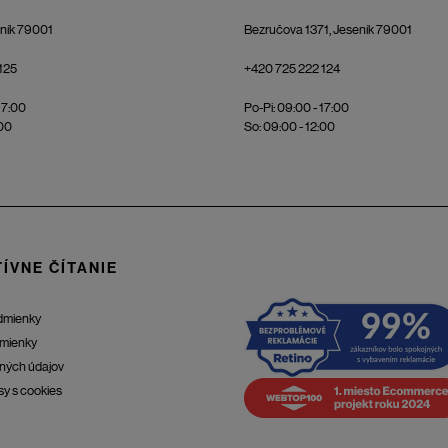
eník 79001
Bezručova 1371, Jeseník 79001
125
+420 725 222 124
17:00
Po-Pi: 09:00 - 17:00
:00
So: 09:00 - 12:00
ÍVNE ČÍTANIE
dmienky
mienky
ných údajov
sy s cookies