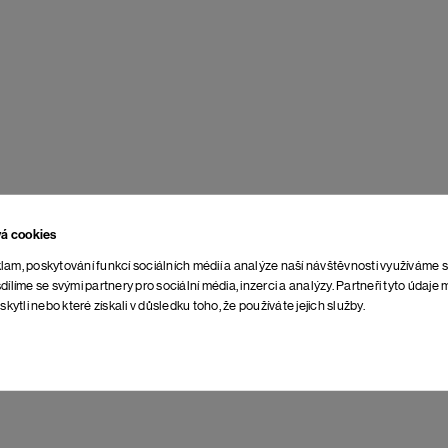
vá cookies
lam, poskytování funkcí sociálních médií a analýze naší návštěvnosti využíváme 
dílíme se svými partnery pro sociální média, inzerci a analýzy. Partneři tyto údaj
skytli nebo které získali v důsledku toho, že používáte jejich služby.