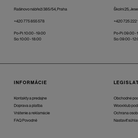
Rašínovo nábřeží 385/54, Praha
Školní 25, Jes
+420 775 855 578
+420 725 222 
Po-Pi: 10:00 - 19:00
Po-Pi: 09:00 - 
So: 10:00 - 18:00
So: 09:00 - 12
INFORMÁCIE
LEGISLAT
Kontakty a predajne
Obchodné po
Doprava a platba
Wooxklub pod
Vrátenie a reklamácie
Ochrana osob
FAQ Povodně
Nastaviť súhla