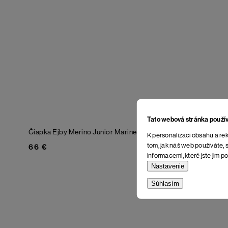
Tato webová stránka použí
Čiapka Ejby Merino Junior
Marine Green
K personalizaci obsahu a rek
tom, jak náš web používáte, s
66 €
informacemi, které jste jim po
Nastavenie
Súhlasím