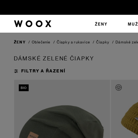
ŽENY
MUŽ
ŽENY
/
Oblečenie
/
Čiapky a rukavice
/
Čiapky
/
Dámské zel
DÁMSKÉ ZELENÉ ČIAPKY
BIO