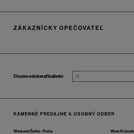
Zápätie
ZÁKAZNÍCKY OPEČOVATEĽ
Chcem odoberať bulletin
KAMENNÉ PREDAJNE A OSOBNÝ ODBER
Wooxusní Šatňa - Praha
Woox Krámek 