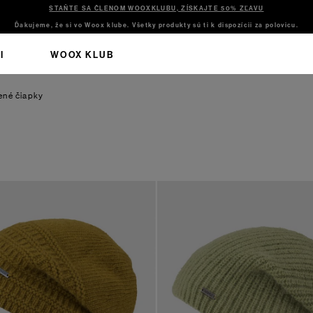
STAŇTE SA ČLENOM WOOXKLUBU, ZÍSKAJTE 50% ZĽAVU
Ďakujeme, že si vo Woox klube. Všetky produkty sú ti k dispozícii za polovicu.
I
WOOX KLUB
ené čiapky