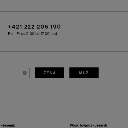
+421 222 205 190
Po – Pi: od 9.00 do 17.00 hod.
ŽENA
MUŽ
i
- Jeseník
Woox Továrna - Jeseník