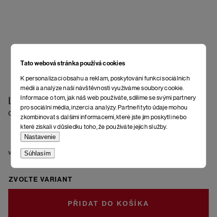
Tato webová stránka používá cookies
K personalizaci obsahu a reklam, poskytování funkcí sociálních
médií a analýze naší návštěvnosti využíváme soubory cookie.
Informace o tom, jak náš web používáte, sdílíme se svými partnery
Ľahká mikina Dirias
pro sociální média, inzerci a analýzy. Partneři tyto údaje mohou
Golden Brown
zkombinovat s dalšími informacemi, které jste jim poskytli nebo
které získali v důsledku toho, že používáte jejich služby.
Nastavenie
veľkosť
Súhlasím
ZVOĽTE VARIANT
DO KOŠÍKA