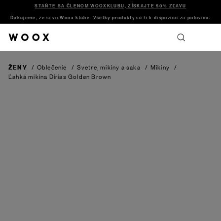
STAŇTE SA ČLENOM WOOXKLUBU, ZÍSKAJTE 50% ZĽAVU
Ďakujeme, že si vo Woox klube. Všetky produkty sú ti k dispozícii za polovicu.
ŽENY
/
Oblečenie
/
Svetre, mikiny a saka
/
Mikiny
/
Ľahká mikina Dirias
Golden Brown