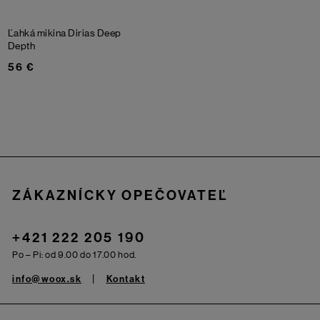
Ľahká mikina Dirias
Deep
Depth
56 €
Zápätie
ZÁKAZNÍCKY OPEČOVATEĽ
+421 222 205 190
Po – Pi: od 9.00 do 17.00 hod.
info@woox.sk
Kontakt