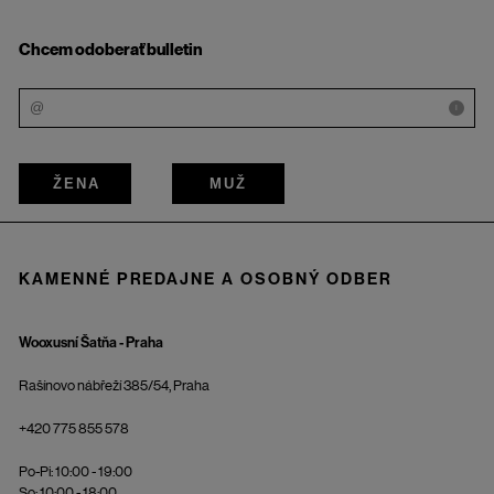
Chcem odoberať bulletin
i
ŽENA
MUŽ
KAMENNÉ PREDAJNE A OSOBNÝ ODBER
Wooxusní Šatňa - Praha
Rašínovo nábřeží 385/54, Praha
+420 775 855 578
Po-Pi: 10:00 - 19:00
So: 10:00 - 18:00