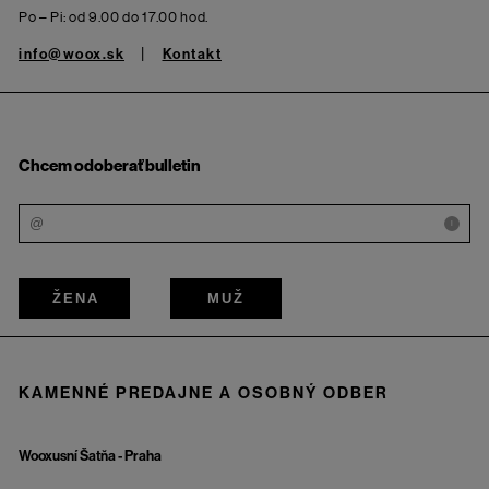
Po – Pi: od 9.00 do 17.00 hod.
info@woox.sk
Kontakt
Chcem odoberať bulletin
i
ŽENA
MUŽ
KAMENNÉ PREDAJNE A OSOBNÝ ODBER
Wooxusní Šatňa - Praha