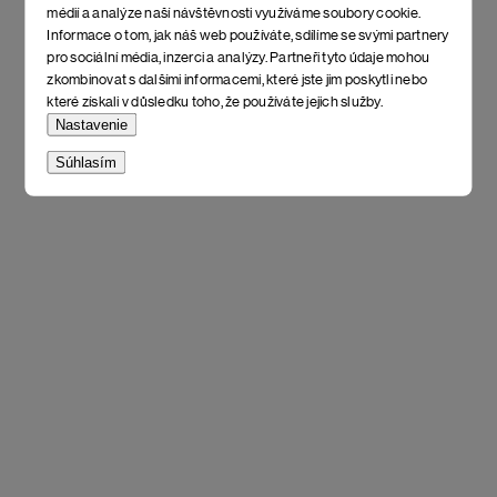
médií a analýze naší návštěvnosti využíváme soubory cookie.
Informace o tom, jak náš web používáte, sdílíme se svými partnery
pro sociální média, inzerci a analýzy. Partneři tyto údaje mohou
zkombinovat s dalšími informacemi, které jste jim poskytli nebo
které získali v důsledku toho, že používáte jejich služby.
Nastavenie
Súhlasím