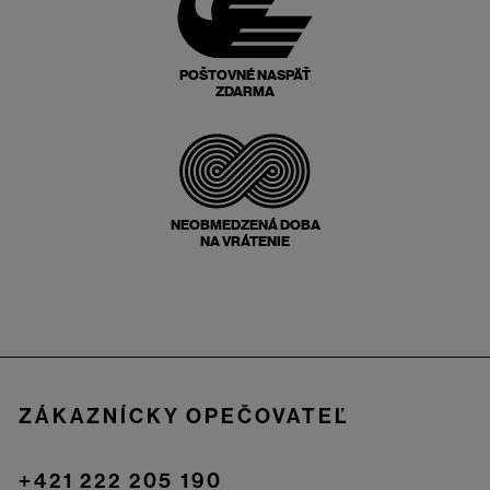
POŠTOVNÉ NASPÄŤ
ZDARMA
NEOBMEDZENÁ DOBA
NA VRÁTENIE
Zápätie
ZÁKAZNÍCKY OPEČOVATEĽ
+421 222 205 190