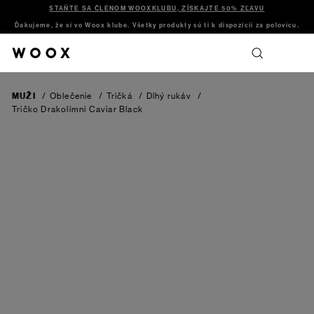
STAŇTE SA ČLENOM WOOXKLUBU, ZÍSKAJTE 50% ZĽAVU
Ďakujeme, že si vo Woox klube. Všetky produkty sú ti k dispozícii za polovicu.
MUŽI
/
Oblečenie
/
Tričká
/
Dlhý rukáv
/
Tričko Drakolimni
Caviar Black