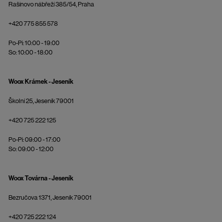
Rašínovo nábřeží 385/54, Praha
+420 775 855 578
Po-Pi: 10:00 - 19:00
So: 10:00 - 18:00
Woox Krámek - Jeseník
Školní 25, Jeseník 79001
+420 725 222 125
Po-Pi: 09:00 - 17:00
So: 09:00 - 12:00
Woox Továrna - Jeseník
Bezručova 1371, Jeseník 79001
+420 725 222 124