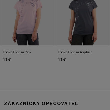
Tričko Florise
Pink
Tričko Florise
Asphalt
41 €
41 €
Zápätie
ZÁKAZNÍCKY OPEČOVATEĽ