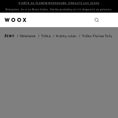
STAŇTE SA ČLENOM WOOXKLUBU, ZÍSKAJTE 50% ZĽAVU
Ďakujeme, že si vo Woox klube. Všetky produkty sú ti k dispozícii za polovicu.
ŽENY
/
Oblečenie
/
Tričká
/
Krátky rukáv
/
Tričko Florise
Tofu