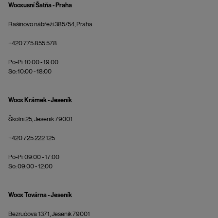
Wooxusní Šatňa - Praha
Rašínovo nábřeží 385/54, Praha
+420 775 855 578
Po-Pi: 10:00 - 19:00
So: 10:00 - 18:00
Woox Krámek - Jeseník
Školní 25, Jeseník 79001
+420 725 222 125
Po-Pi: 09:00 - 17:00
So: 09:00 - 12:00
Woox Továrna - Jeseník
Bezručova 1371, Jeseník 79001