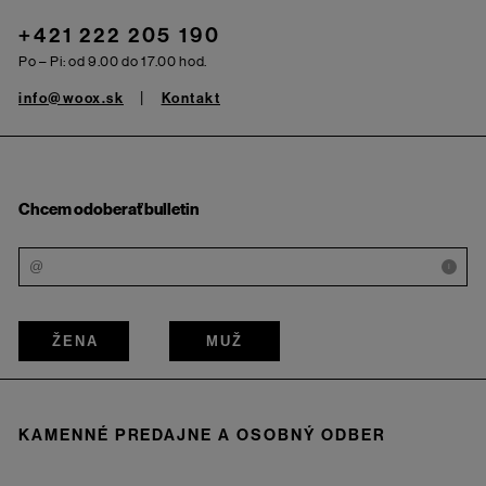
+421 222 205 190
Po – Pi: od 9.00 do 17.00 hod.
info@woox.sk
Kontakt
Chcem odoberať bulletin
i
ŽENA
MUŽ
KAMENNÉ PREDAJNE A OSOBNÝ ODBER