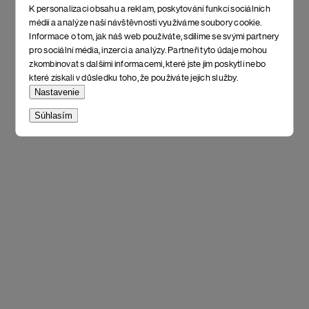
K personalizaci obsahu a reklam, poskytování funkcí sociálních
médií a analýze naší návštěvnosti využíváme soubory cookie.
Informace o tom, jak náš web používáte, sdílíme se svými partnery
pro sociální média, inzerci a analýzy. Partneři tyto údaje mohou
zkombinovat s dalšími informacemi, které jste jim poskytli nebo
které získali v důsledku toho, že používáte jejich služby.
Nastavenie
Súhlasím