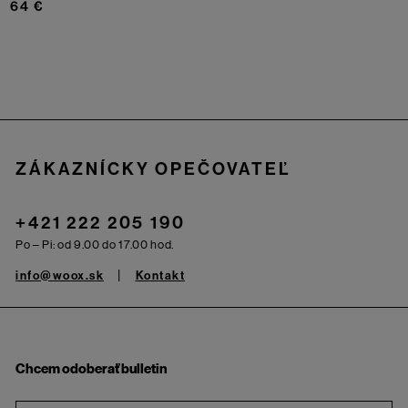
64 €
Zápätie
ZÁKAZNÍCKY OPEČOVATEĽ
+421 222 205 190
Po – Pi: od 9.00 do 17.00 hod.
info@woox.sk
Kontakt
Chcem odoberať bulletin