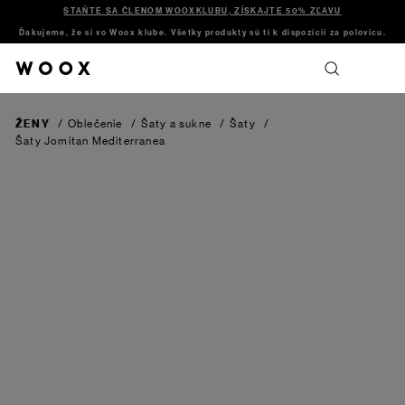
STAŇTE SA ČLENOM WOOXKLUBU, ZÍSKAJTE 50% ZĽAVU
Ďakujeme, že si vo Woox klube. Všetky produkty sú ti k dispozícii za polovicu.
ŽENY
/
Oblečenie
/
Šaty a sukne
/
Šaty
/
Šaty Jomitan
Mediterranea