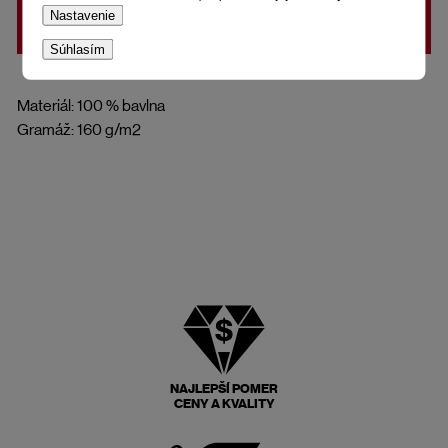
Nastavenie
DO KOŠÍKA
Súhlasím
Materiál: 100 % bavlna
Gramáž: 160 g/m2
NAJLEPŠÍ POMER
CENY A KVALITY