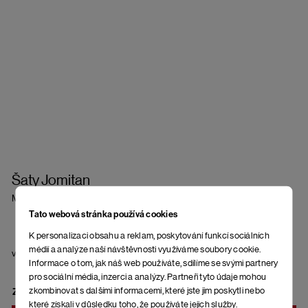
Šaty Jomitan
Mediterranea
Tato webová stránka používá cookies
K personalizaci obsahu a reklam, poskytování funkcí sociálních
médií a analýze naší návštěvnosti využíváme soubory cookie.
veľkosť
Informace o tom, jak náš web používáte, sdílíme se svými partnery
pro sociální média, inzerci a analýzy. Partneři tyto údaje mohou
zkombinovat s dalšími informacemi, které jste jim poskytli nebo
ZVOĽTE VARIANT
které získali v důsledku toho, že používáte jejich služby.