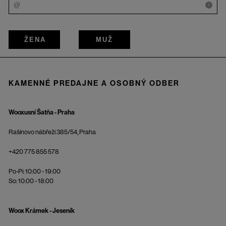
i
ŽENA
MUŽ
KAMENNÉ PREDAJNE A OSOBNÝ ODBER
Wooxusní Šatňa - Praha
Rašínovo nábřeží 385/54, Praha
+420 775 855 578
Po-Pi: 10:00 - 19:00
So: 10:00 - 18:00
Woox Krámek - Jeseník