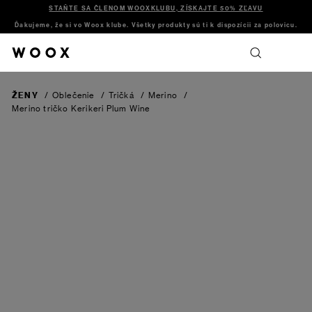
STAŇTE SA ČLENOM WOOXKLUBU, ZÍSKAJTE 50% ZĽAVU
Ďakujeme, že si vo Woox klube. Všetky produkty sú ti k dispozícii za polovicu.
ŽENY
/
Oblečenie
/
Tričká
/
Merino
/
Merino tričko Kerikeri
Plum Wine