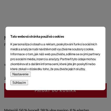
Tato webová stránka používá cookies
Merino tričko Kerikeri
K personalizaci obsahu a reklam, poskytování funkcí sociálních
Plum Wine
médií a analýze naší návštěvnosti využíváme soubory cookie.
Informace o tom, jak náš web používáte, sdílíme se svými partnery
pro sociální média, inzerci a analýzy. Partneři tyto údaje mohou
zkombinovat s dalšími informacemi, které jste jim poskytli nebo
veľkosť
které získali v důsledku toho, že používáte jejich služby.
Nastavenie
ZVOĽTE VARIANT
Súhlasím
DO KOŠÍKA
Materiál: 56 % lyocell, 38 % vlna merino, 6 % elastan