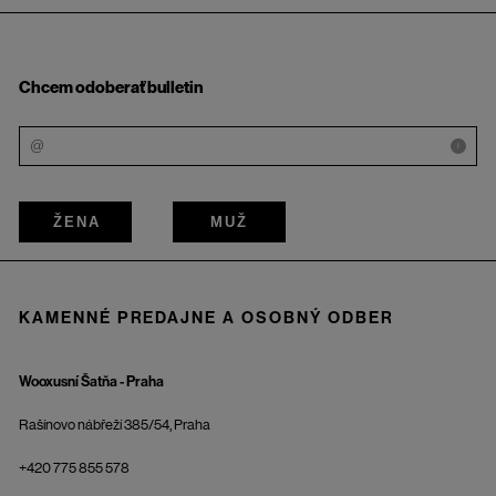
Chcem odoberať bulletin
i
ŽENA
MUŽ
KAMENNÉ PREDAJNE A OSOBNÝ ODBER
Wooxusní Šatňa - Praha
Rašínovo nábřeží 385/54, Praha
+420 775 855 578