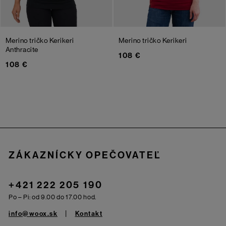
Merino tričko Kerikeri
Merino tričko Kerikeri
Anthracite
108 €
108 €
Zápätie
ZÁKAZNÍCKY OPEČOVATEĽ
+421 222 205 190
Po – Pi: od 9.00 do 17.00 hod.
info@woox.sk
Kontakt