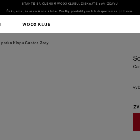
STAŇTE SA ČLENOM WOOXKLUBU, ZÍSKAJTE 50% ZĽAVU
Ďakujeme, že si vo Woox klube. Všetky produkty sú ti k dispozícii za polovicu.
I
WOOX KLUB
á parka Kinpu
Castor Gray
So
Cas
ZV