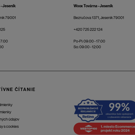
- Jeseník
Woox Továrna - Jeseník
eník 79001
Bezručova 1371, Jeseník 79001
125
+420 725 222 124
17:00
Po-Pi: 09:00 - 17:00
:00
So: 09:00 - 12:00
ÍVNE ČÍTANIE
dmienky
mienky
ných údajov
sy s cookies