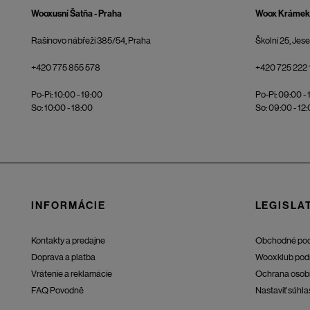
Wooxusní Šatňa - Praha
Woox Krámek 
Rašínovo nábřeží 385/54, Praha
Školní 25, Jes
+420 775 855 578
+420 725 222 
Po-Pi: 10:00 - 19:00
Po-Pi: 09:00 - 
So: 10:00 - 18:00
So: 09:00 - 12
INFORMÁCIE
LEGISLAT
Kontakty a predajne
Obchodné po
Doprava a platba
Wooxklub pod
Vrátenie a reklamácie
Ochrana osob
FAQ Povodně
Nastaviť súhla