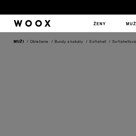
ŽENY
MUŽ
MUŽI
/
Oblečenie
/
Bundy a kabáty
/
Softshell
/
Softshellov