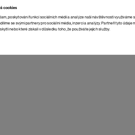
POŠTOVNÉ NASPÄŤ
vá cookies
ZDARMA
lam, poskytování funkcí sociálních médií a analýze naší návštěvnosti využíváme 
dílíme se svými partnery pro sociální média, inzerci a analýzy. Partneři tyto údaj
skytli nebo které získali v důsledku toho, že používáte jejich služby.
NEOBMEDZENÁ DOBA
NA VRÁTENIE