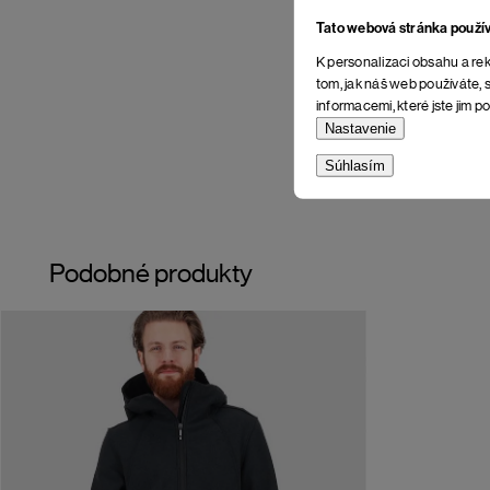
Tato webová stránka použí
K personalizaci obsahu a rek
tom, jak náš web používáte, s
informacemi, které jste jim po
Nastavenie
Súhlasím
Podobné produkty