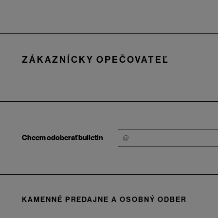
Zápätie
ZÁKAZNÍCKY OPEČOVATEĽ
Chcem odoberať bulletin
KAMENNÉ PREDAJNE A OSOBNÝ ODBER