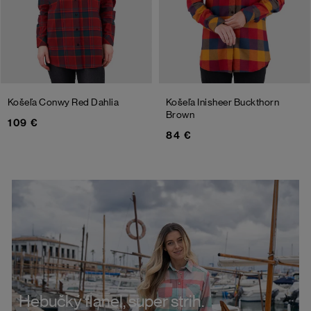
Košeľa Conwy
Red Dahlia
Košeľa Inisheer
Buckthorn
Brown
109 €
84 €
Hebučký flanel, super strih.