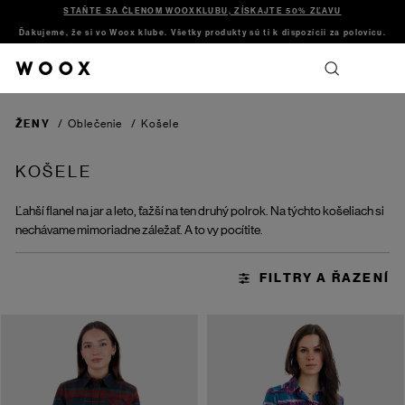
STAŇTE SA ČLENOM WOOXKLUBU, ZÍSKAJTE 50% ZĽAVU
Ďakujeme, že si vo Woox klube. Všetky produkty sú ti k dispozícii za polovicu.
ŽENY
/
Oblečenie
/
Košele
KOŠELE
Ľahší flanel na jar a leto, ťažší na ten druhý polrok. Na týchto košeliach si
nechávame mimoriadne záležať. A to vy pocítite.