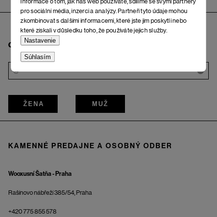
Informace o tom, jak náš web používáte, sdílíme se svými partnery
pro sociální média, inzerci a analýzy. Partneři tyto údaje mohou
zkombinovat s dalšími informacemi, které jste jim poskytli nebo
které získali v důsledku toho, že používáte jejich služby.
Nastavenie
Chcem odoberať bulletin
Súhlasím
i
ŽENA
MUŽ
KAMENNÉ PREDAJNE A OSOBNÝ ODBER
Wooxusní Šatňa - Praha
Rašínovo nábřeží 385/54, Praha
+420 775 855 578