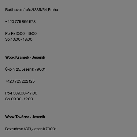
Rašínovo nábřeží 385/54, Praha
+420 775 855 578
Po-Pi: 10:00 - 19:00
So: 10:00 - 18:00
Woox Krámek - Jeseník
Školní 25, Jeseník 79001
+420 725 222 125
Po-Pi: 09:00 - 17:00
So: 09:00 - 12:00
Woox Továrna - Jeseník
Bezručova 1371, Jeseník 79001