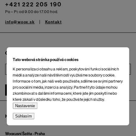
+421 222 205 190
Po – Pi: od 9.00 do 17.00 hod.
info@woox.sk
Kontakt
Chcem odoberať bulletin
Tato webová stránka používá cookies
K personalizaci obsahu a reklam, poskytování funkcí sociálních
i
médií a analýze naší návštěvnosti využíváme soubory cookie.
Informace o tom, jak náš web používáte, sdílíme se svými partnery
pro sociální média, inzerci a analýzy. Partneři tyto údaje mohou
ŽENA
MUŽ
zkombinovat s dalšími informacemi, které jste jim poskytli nebo
které získali v důsledku toho, že používáte jejich služby.
Nastavenie
KAMENNÉ PREDAJNE A OSOBNÝ ODBER
Súhlasím
Wooxusní Šatňa - Praha