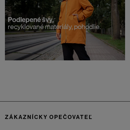
Podlepené švy,
recyklované materiály, pohodlie.
Zápätie
ZÁKAZNÍCKY OPEČOVATEĽ