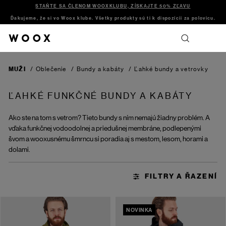
STAŇTE SA ČLENOM WOOXKLUBU, ZÍSKAJTE 50% ZĽAVU
Ďakujeme, že si vo Woox klube. Všetky produkty sú ti k dispozícii za polovicu.
MUŽI
/
Oblečenie
/
Bundy a kabáty
/
Ľahké bundy a vetrovky
ĽAHKÉ FUNKČNÉ BUNDY A KABÁTY
Ako ste na tom s vetrom? Tieto bundy s ním nemajú žiadny problém. A
vďaka funkčnej vodoodolnej a priedušnej membráne, podlepenými
švom a wooxusnému šmrncu si poradia aj s mestom, lesom, horami a
dolami.
NOVINKA