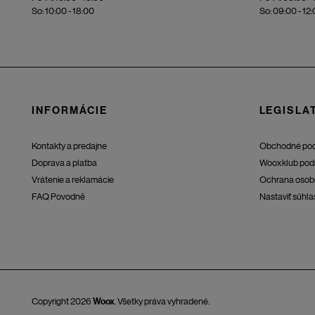
So: 10:00 - 18:00
So: 09:00 - 12
INFORMÁCIE
LEGISLAT
Kontakty a predajne
Obchodné po
Doprava a platba
Wooxklub pod
Vrátenie a reklamácie
Ochrana osob
FAQ Povodně
Nastaviť súhla
Copyright 2026
Woox
. Všetky práva vyhradené.