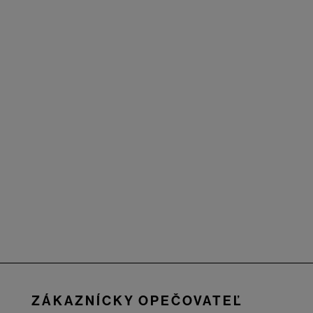
Zápätie
ZÁKAZNÍCKY OPEČOVATEĽ