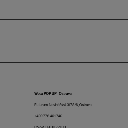
Woox POP UP - Ostrava
Futurum, Novinářská 3178/6, Ostrava
+420 778 491 740
Po-Ne: 09:00 - 21:00