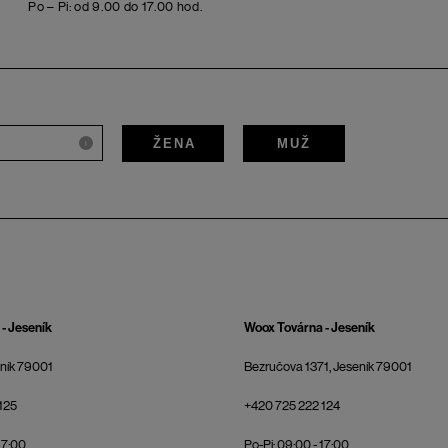
Po – Pi: od 9.00 do 17.00 hod.
ŽENA
MUŽ
i
- Jeseník
Woox Továrna - Jeseník
eník 79001
Bezručova 1371, Jeseník 79001
125
+420 725 222 124
17:00
Po-Pi: 09:00 - 17:00