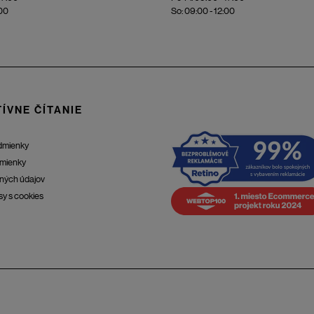
:00
So: 09:00 - 12:00
ÍVNE ČÍTANIE
dmienky
mienky
ných údajov
sy s cookies