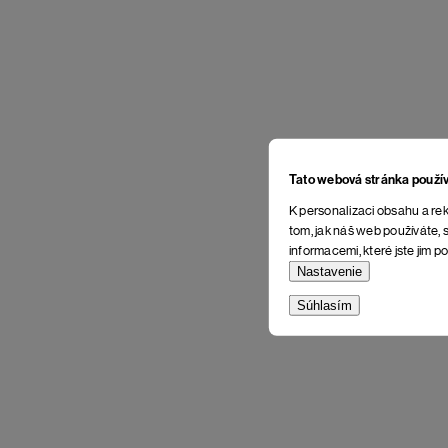
Tato webová stránka použí
K personalizaci obsahu a rek
tom, jak náš web používáte, s
informacemi, které jste jim po
Nastavenie
Súhlasím