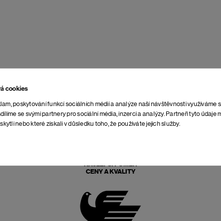
vá cookies
lam, poskytování funkcí sociálních médií a analýze naší návštěvnosti využíváme 
dílíme se svými partnery pro sociální média, inzerci a analýzy. Partneři tyto údaj
skytli nebo které získali v důsledku toho, že používáte jejich služby.
NAJLEPŠÍ POMER
CENY A KVALITY