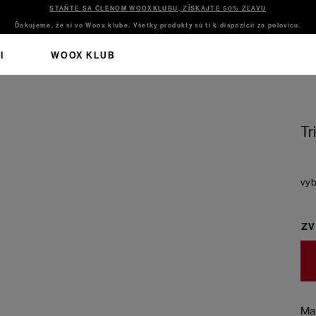
STAŇTE SA ČLENOM WOOXKLUBU, ZÍSKAJTE 50% ZĽAVU
Ďakujeme, že si vo Woox klube. Všetky produkty sú ti k dispozícii za polovicu.
I
WOOX KLUB
Tr
ZV
Mat