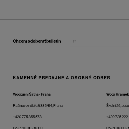
Chcem odoberať bulletin
KAMENNÉ PREDAJNE A OSOBNÝ ODBER
Wooxusní Šatňa - Praha
Woox Krámek 
Rašínovo nábřeží 385/54, Praha
Školní 25, Jes
+420 775 855 578
+420 725 222 
Po-Pi: 10:00 - 19:00
Po-Pi: 09:00 - 