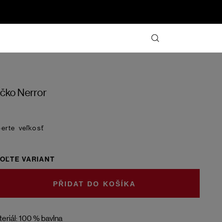
ičko Nerror
veľkosť
OĽTE VARIANT
DO KOŠÍKA
eriál: 100 % bavlna