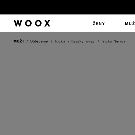
ŽENY
MUŽ
MUŽI
/
Oblečenie
/
Tričká
/
Krátky rukáv
/
Tričko Nerror