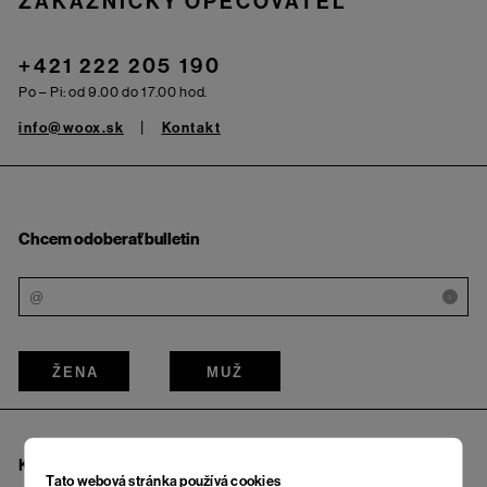
ZÁKAZNÍCKY OPEČOVATEĽ
+421 222 205 190
Po – Pi: od 9.00 do 17.00 hod.
info@woox.sk
Kontakt
Chcem odoberať bulletin
i
ŽENA
MUŽ
KAMENNÉ PREDAJNE A OSOBNÝ ODBER
Tato webová stránka používá cookies