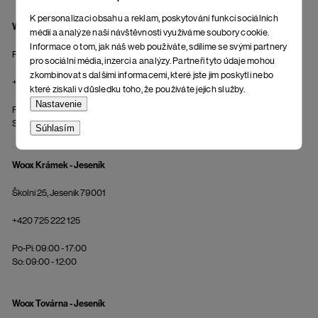
K personalizaci obsahu a reklam, poskytování funkcí sociálních
Wooxusní Šatňa - Praha
médií a analýze naší návštěvnosti využíváme soubory cookie.
Informace o tom, jak náš web používáte, sdílíme se svými partnery
Rašínovo nábřeží 385/54, Praha
pro sociální média, inzerci a analýzy. Partneři tyto údaje mohou
zkombinovat s dalšími informacemi, které jste jim poskytli nebo
+420 775 855 578
které získali v důsledku toho, že používáte jejich služby.
Nastavenie
Po-Pi: 10:00 - 19:00
So: 10:00 - 18:00
Súhlasím
Woox Krámek - Jeseník
Školní 25, Jeseník 79001
+420 725 222 125
Po-Pi: 09:00 - 17:00
So: 09:00 - 12:00
Woox Továrna - Jeseník