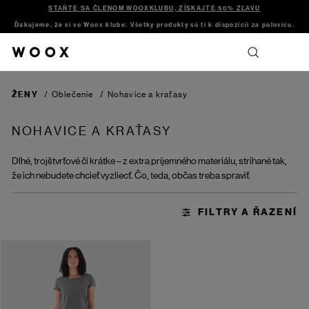
STAŇTE SA ČLENOM WOOXKLUBU, ZÍSKAJTE 50% ZĽAVU
Ďakujeme, že si vo Woox klube. Všetky produkty sú ti k dispozícii za polovicu.
ŽENY
/
Oblečenie
/
Nohavice a kraťasy
NOHAVICE A KRAŤASY
Dlhé, trojštvrťové či krátke – z extra príjemného materiálu, strihané tak,
že ich nebudete chcieť vyzliecť. Čo, teda, občas treba spraviť.