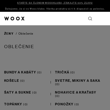
STAŇTE SA ČLENOM WOOXKLUBU, ZÍSKAJTE 50% ZĽAVU
Ďakujeme, že si vo Woox klube. Všetky produkty sú ti k dispozícii za polovicu.
ŽENY
/
Oblečenie
OBLEČENIE
BUNDY A KABÁTY
TRIČKÁ
KOŠELE
SVETRE, MIKINY A SAKA
ŠATY A SUKNE
NOHAVICE A KRAŤASY
TOPÁNKY
PONOŽKY