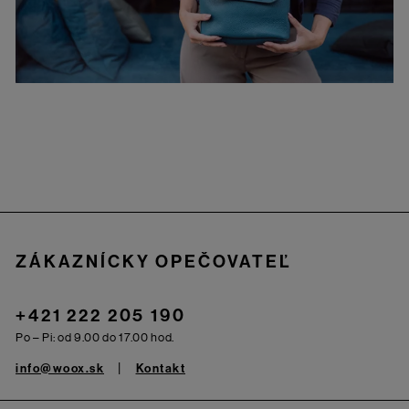
Zápätie
ZÁKAZNÍCKY OPEČOVATEĽ
+421 222 205 190
Po – Pi: od 9.00 do 17.00 hod.
info@woox.sk
Kontakt