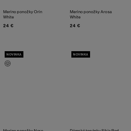
Merino ponožky Orin
Merino ponožky Arosa
White
White
24 €
24 €
NOVINKA
NOVINKA
Merino ponožky Nero
Dámské topánky Sikia
Red