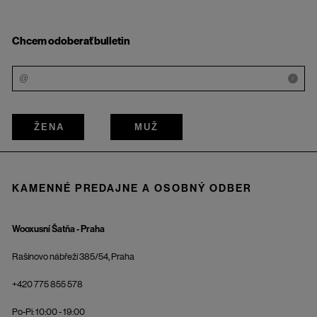
Chcem odoberať bulletin
i
ŽENA
MUŽ
KAMENNÉ PREDAJNE A OSOBNÝ ODBER
Wooxusní Šatňa - Praha
Rašínovo nábřeží 385/54, Praha
+420 775 855 578
Po-Pi: 10:00 - 19:00