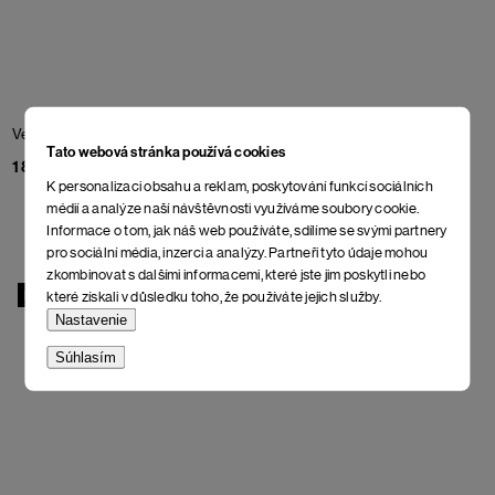
Vetrovka Alix
Antique Moss
Vetrovka Burmis
Bitter
Tato webová stránka používá cookies
Chocolate
188 €
188 €
K personalizaci obsahu a reklam, poskytování funkcí sociálních
médií a analýze naší návštěvnosti využíváme soubory cookie.
Informace o tom, jak náš web používáte, sdílíme se svými partnery
pro sociální média, inzerci a analýzy. Partneři tyto údaje mohou
zkombinovat s dalšími informacemi, které jste jim poskytli nebo
které získali v důsledku toho, že používáte jejich služby.
NOVINKA
NOVINKA
Nastavenie
Súhlasím