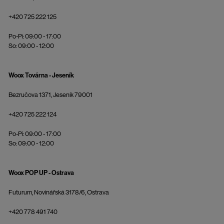
+420 725 222 125
Po-Pi: 09:00 - 17:00
So: 09:00 - 12:00
Woox Továrna - Jeseník
Bezručova 1371, Jeseník 79001
+420 725 222 124
Po-Pi: 09:00 - 17:00
So: 09:00 - 12:00
Woox POP UP - Ostrava
Futurum, Novinářská 3178/6, Ostrava
+420 778 491 740