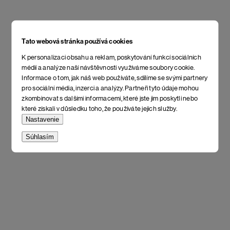
Tato webová stránka používá cookies
K personalizaci obsahu a reklam, poskytování funkcí sociálních
médií a analýze naší návštěvnosti využíváme soubory cookie.
Informace o tom, jak náš web používáte, sdílíme se svými partnery
pro sociální média, inzerci a analýzy. Partneři tyto údaje mohou
zkombinovat s dalšími informacemi, které jste jim poskytli nebo
které získali v důsledku toho, že používáte jejich služby.
Nastavenie
Súhlasím