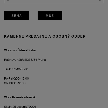
ŽENA
MUŽ
KAMENNÉ PREDAJNE A OSOBNÝ ODBER
Wooxusní Šatňa - Praha
Rašínovo nábřeží 385/54, Praha
+420 775 855 578
Po-Pi: 10:00 - 19:00
So: 10:00 - 18:00
Woox Krámek - Jeseník
Školní 25, Jeseník 79001