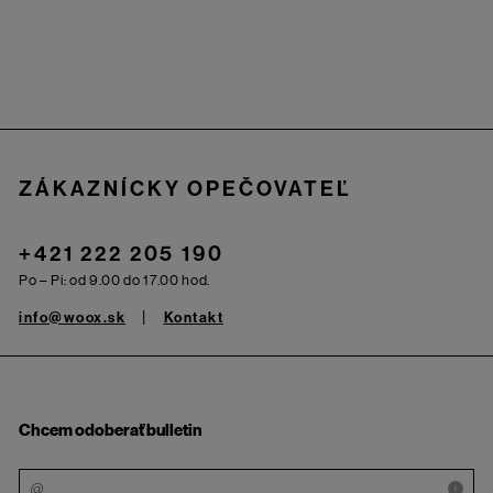
Zápätie
ZÁKAZNÍCKY OPEČOVATEĽ
+421 222 205 190
Po – Pi: od 9.00 do 17.00 hod.
info@woox.sk
Kontakt
Chcem odoberať bulletin
i