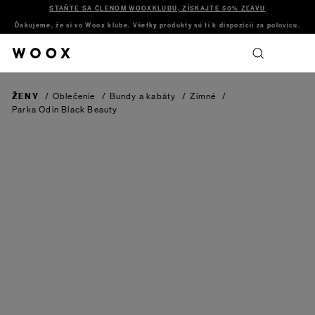
STAŇTE SA ČLENOM WOOXKLUBU, ZÍSKAJTE 50% ZĽAVU
Ďakujeme, že si vo Woox klube. Všetky produkty sú ti k dispozícii za polovicu.
ŽENY
/
Oblečenie
/
Bundy a kabáty
/
Zimné
/
Parka Odin
Black Beauty