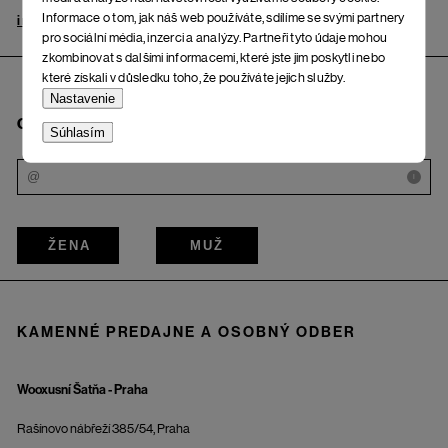
Informace o tom, jak náš web používáte, sdílíme se svými partnery
info@woox.sk
Kontakt
pro sociální média, inzerci a analýzy. Partneři tyto údaje mohou
zkombinovat s dalšími informacemi, které jste jim poskytli nebo
které získali v důsledku toho, že používáte jejich služby.
Nastavenie
Chcem odoberať bulletin
Súhlasím
i
ŽENA
MUŽ
KAMENNÉ PREDAJNE A OSOBNÝ ODBER
Wooxusní Šatňa - Praha
Rašínovo nábřeží 385/54, Praha