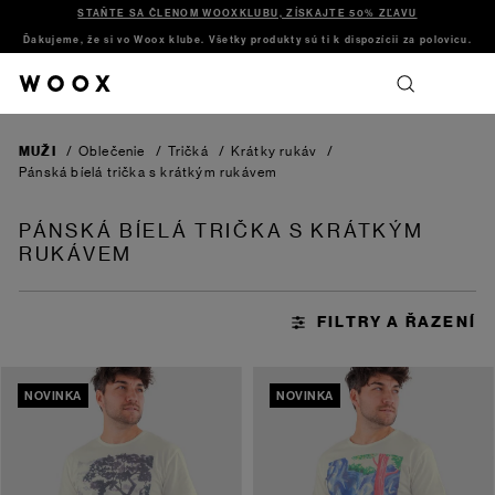
STAŇTE SA ČLENOM WOOXKLUBU, ZÍSKAJTE 50% ZĽAVU
Ďakujeme, že si vo Woox klube. Všetky produkty sú ti k dispozícii za polovicu.
MUŽI
/
Oblečenie
/
Tričká
/
Krátky rukáv
/
Pánská bíelá trička s krátkým rukávem
PÁNSKÁ BÍELÁ TRIČKA S KRÁTKÝM
RUKÁVEM
NOVINKA
NOVINKA