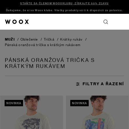
STAŇTE SA ČLENOM WOOXKLUBU, ZÍSKAJTE 50% ZĽAVU
Ďakujeme, že si vo Woox klube. Všetky produkty sú ti k dispozícii za polovicu.
MUŽI
/
Oblečenie
/
Tričká
/
Krátky rukáv
/
Pánská oranžová trička s krátkým rukávem
PÁNSKÁ ORANŽOVÁ TRIČKA S
KRÁTKÝM RUKÁVEM
NOVINKA
NOVINKA