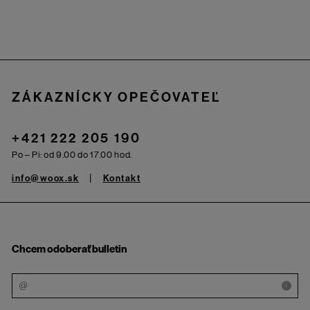
Zápätie
ZÁKAZNÍCKY OPEČOVATEĽ
+421 222 205 190
Po – Pi: od 9.00 do 17.00 hod.
info@woox.sk
Kontakt
Chcem odoberať bulletin
i