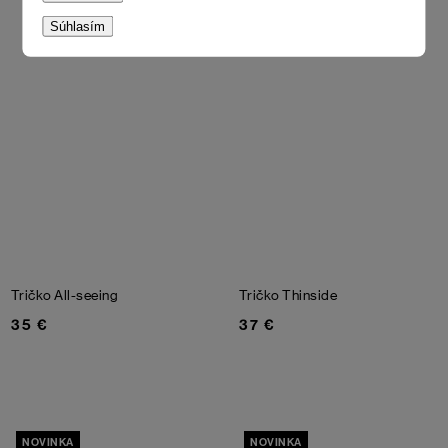
Súhlasím
Tričko All-seeing
Tričko Thinside
35 €
37 €
NOVINKA
NOVINKA