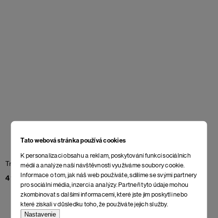
Tato webová stránka používá cookies
K personalizaci obsahu a reklam, poskytování funkcí sociálních
Tričko Nexpo
Tričko Fututorture
médií a analýze naší návštěvnosti využíváme soubory cookie.
Informace o tom, jak náš web používáte, sdílíme se svými partnery
41 €
31 €
pro sociální média, inzerci a analýzy. Partneři tyto údaje mohou
zkombinovat s dalšími informacemi, které jste jim poskytli nebo
které získali v důsledku toho, že používáte jejich služby.
Nastavenie