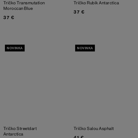
Tričko Transmutation
Tričko Rubik
Antarctica
Moroccan Blue
37 €
37 €
NOVINKA
NOVINKA
Tričko Streetdart
Tričko Salou
Asphalt
Antarctica
41 €