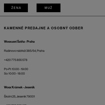
ŽENA
MUŽ
KAMENNÉ PREDAJNE A OSOBNÝ ODBER
Wooxusní Šatňa - Praha
Rašínovo nábřeží 385/54, Praha
+420 775 855 578
Po-Pi: 10:00 - 19:00
So: 10:00 - 18:00
Woox Krámek - Jeseník
Školní 25, Jeseník 79001