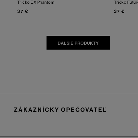
Tričko EX
Phantom
Tričko Futur
37 €
37 €
Zápätie
ZÁKAZNÍCKY OPEČOVATEĽ