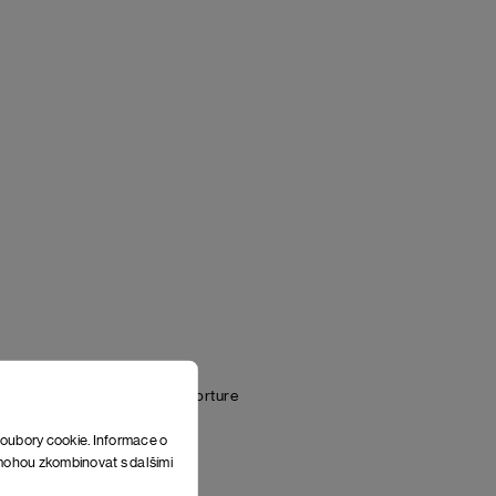
Tričko Fututorture
31 €
soubory cookie. Informace o
e mohou zkombinovat s dalšími