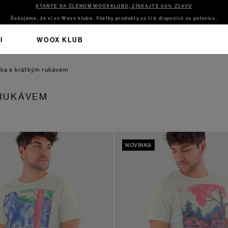
STAŇTE SA ČLENOM WOOXKLUBU, ZÍSKAJTE 50% ZĽAVU
Ďakujeme, že si vo Woox klube. Všetky produkty sú ti k dispozícii za polovicu.
I
WOOX KLUB
čka s krátkým rukávem
 RUKÁVEM
NOVINKA