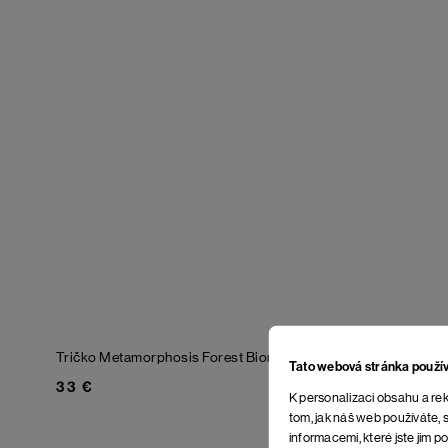
Tričko Metamorphosis
Forest Biome
Tričko Tyge
Tato webová stránka použí
33 €
36 €
K personalizaci obsahu a rek
tom, jak náš web používáte, s
informacemi, které jste jim po