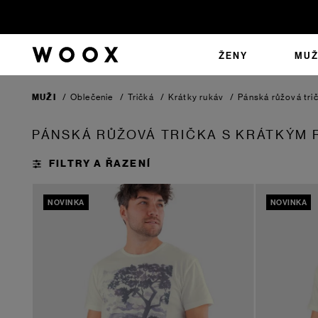
ŽENY
MUŽ
MUŽI
/
Oblečenie
/
Tričká
/
Krátky rukáv
/
Pánská růžová tri
PÁNSKÁ RŮŽOVÁ TRIČKA S KRÁTKÝM
NOVINKA
NOVINKA