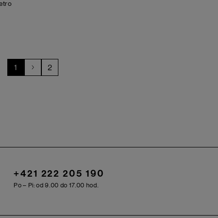
etro
1
2
+421 222 205 190
Po – Pi: od 9.00 do 17.00 hod.