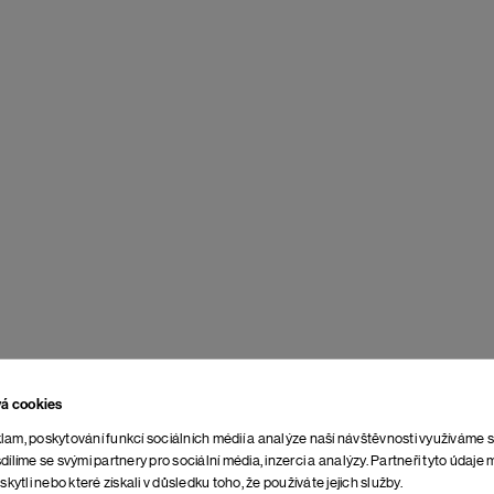
rtyger
Off White
Tričko Nexpo
vá cookies
41 €
lam, poskytování funkcí sociálních médií a analýze naší návštěvnosti využíváme 
dílíme se svými partnery pro sociální média, inzerci a analýzy. Partneři tyto údaj
skytli nebo které získali v důsledku toho, že používáte jejich služby.