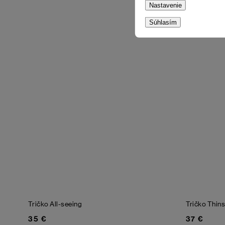
Nastavenie
Súhlasím
Tričko All-seeing
Tričko Thin
35 €
37 €