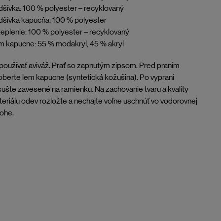
šívka: 100 % polyester – recyklovaný
šívka kapucňa: 100 % polyester
eplenie: 100 % polyester – recyklovaný
 kapucne: 55 % modakryl, 45 % akryl
oužívať aviváž. Prať so zapnutým zipsom. Pred praním
berte lem kapucne (syntetická kožušina). Po vypraní
ušte zavesené na ramienku. Na zachovanie tvaru a kvality
eriálu odev rozložte a nechajte voľne uschnúť vo vodorovnej
ohe.