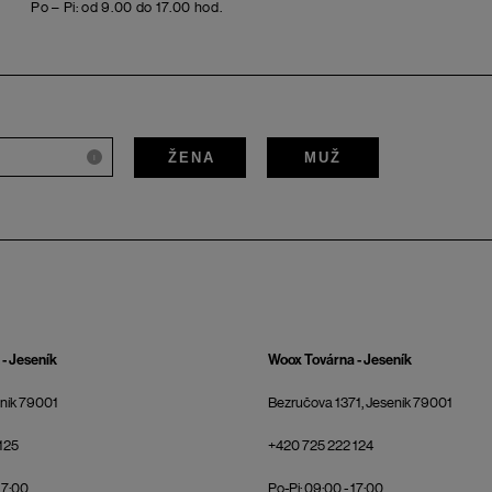
Po – Pi: od 9.00 do 17.00 hod.
ŽENA
MUŽ
i
- Jeseník
Woox Továrna - Jeseník
eník 79001
Bezručova 1371, Jeseník 79001
125
+420 725 222 124
17:00
Po-Pi: 09:00 - 17:00