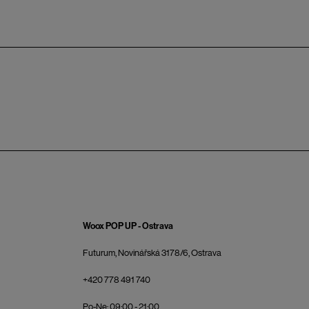
Woox POP UP - Ostrava
Futurum, Novinářská 3178/6, Ostrava
+420 778 491 740
Po-Ne: 09:00 - 21:00