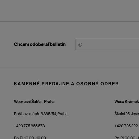
Chcem odoberať bulletin
KAMENNÉ PREDAJNE A OSOBNÝ ODBER
Wooxusní Šatňa - Praha
Woox Krámek 
Rašínovo nábřeží 385/54, Praha
Školní 25, Jes
+420 775 855 578
+420 725 222 
Po-Pi: 10:00 - 19:00
Po-Pi: 09:00 - 