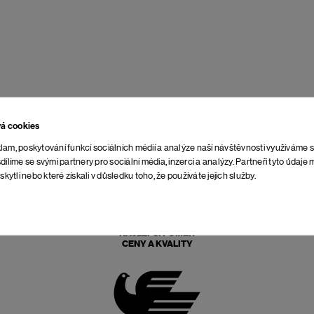
vá cookies
lam, poskytování funkcí sociálních médií a analýze naší návštěvnosti využíváme 
dílíme se svými partnery pro sociální média, inzerci a analýzy. Partneři tyto údaj
skytli nebo které získali v důsledku toho, že používáte jejich služby.
NAJLEPŠÍ POMER
CENY A KVALITY