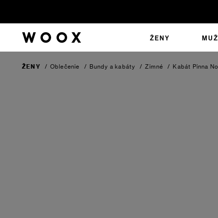
ŽENY
MUŽ
ŽENY
/
Oblečenie
/
Bundy a kabáty
/
Zimné
/
Kabát Pinna No