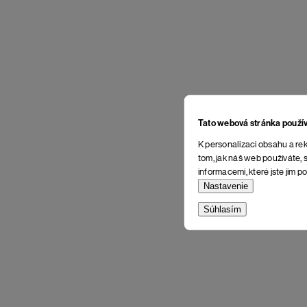
Tato webová stránka použí
K personalizaci obsahu a rek
tom, jak náš web používáte, s
informacemi, které jste jim po
Nastavenie
Súhlasím