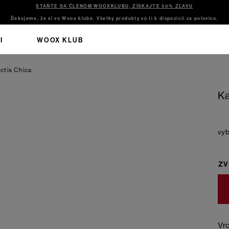
STAŇTE SA ČLENOM WOOXKLUBU, ZÍSKAJTE 50% ZĽAVU
Ďakujeme, že si vo Woox klube. Všetky produkty sú ti k dispozícii za polovicu.
I
WOOX KLUB
ctis Chica
Ka
ZV
Vrc