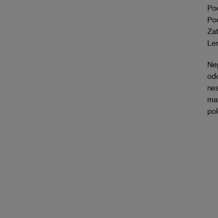
Pod
Pod
Zat
Lem
Nep
odo
nes
mat
pol