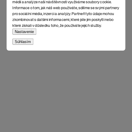
médií a analýze naší návštěvnosti využíváme soubory cookie.
Informace o tom, jak náš web používáte, sdílíme se svými partnery
pro sociální média, inzerci a analýzy. Partneři tyto údaje mohou
zkombinovat s dalšími informacemi, které jste jim poskytli nebo
které získali v důsledku toho, že používáte jejich služby.
Nastavenie
Súhlasím