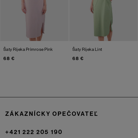
Šaty Rijeka
Primrose Pink
Šaty Rijeka
Lint
68 €
68 €
Zápätie
ZÁKAZNÍCKY OPEČOVATEĽ
+421 222 205 190