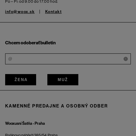
Po – Pi: od 9.00 do 17.00 hod.
info@woox.sk
Kontakt
Chcem odoberať bulletin
i
ŽENA
MUŽ
KAMENNÉ PREDAJNE A OSOBNÝ ODBER
Wooxusní Šatňa - Praha
Rašínovo nábřeží 385/54, Praha