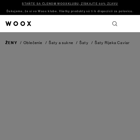
STAŇTE SA ČLENOM WOOXKLUBU, ZÍSKAJTE 50% ZĽAVU
Ďakujeme, že si vo Woox klube. Všetky produkty sú ti k dispozícii za polovicu.
ŽENY
/
Oblečenie
/
Šaty a sukne
/
Šaty
/
Šaty Rijeka
Caviar