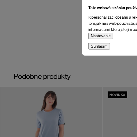
Tato webová stránka použí
K personalizaci obsahu a rek
tom, jak náš web používáte, s
informacemi, které jste jim po
Nastavenie
Súhlasím
Podobné produkty
NOVINKA