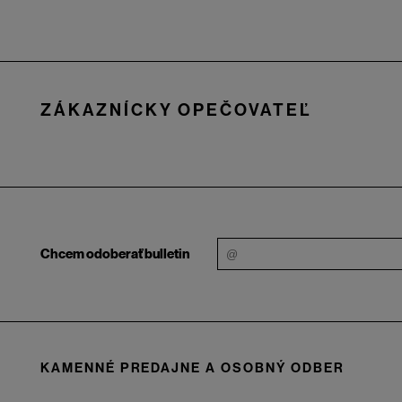
Zápätie
ZÁKAZNÍCKY OPEČOVATEĽ
Chcem odoberať bulletin
KAMENNÉ PREDAJNE A OSOBNÝ ODBER