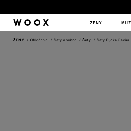
ŽENY
MUŽ
ŽENY
/
Oblečenie
/
Šaty a sukne
/
Šaty
/
Šaty Rijeka
Caviar