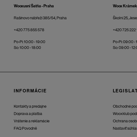
Wooxusní Šatňa - Praha
Woox Krámek 
Rašínovo nábřeží 385/54, Praha
Školní 25, Jes
+420 775 855 578
+420 725 222 
Po-Pi: 10:00 - 19:00
Po-Pi: 09:00 - 
So: 10:00 - 18:00
So: 09:00 - 12
INFORMÁCIE
LEGISLAT
Kontakty a predajne
Obchodné po
Doprava a platba
Wooxklub pod
Vrátenie a reklamácie
Ochrana osob
FAQ Povodně
Nastaviť súhla