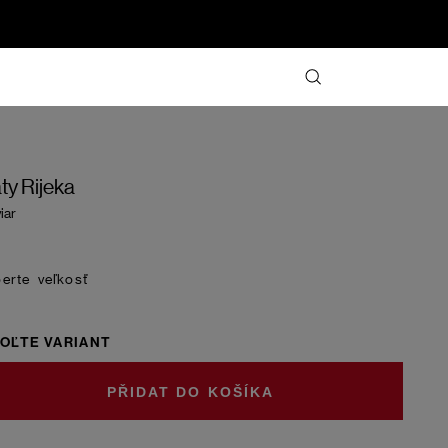
ty Rijeka
iar
veľkosť
OĽTE VARIANT
DO KOŠÍKA