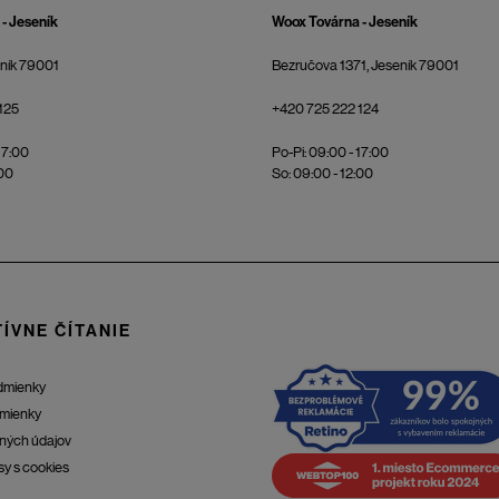
- Jeseník
Woox Továrna - Jeseník
eník 79001
Bezručova 1371, Jeseník 79001
125
+420 725 222 124
17:00
Po-Pi: 09:00 - 17:00
:00
So: 09:00 - 12:00
ÍVNE ČÍTANIE
dmienky
mienky
ných údajov
sy s cookies