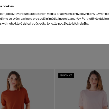
POŠTOVNÉ NASPÄŤ
vá cookies
ZDARMA
lam, poskytování funkcí sociálních médií a analýze naší návštěvnosti využíváme 
dílíme se svými partnery pro sociální média, inzerci a analýzy. Partneři tyto údaj
skytli nebo které získali v důsledku toho, že používáte jejich služby.
NEOBMEDZENÁ DOBA
NA VRÁTENIE
NOVINKA