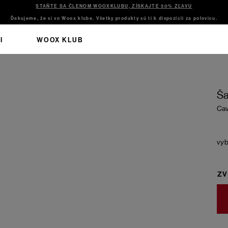
STAŇTE SA ČLENOM WOOXKLUBU, ZÍSKAJTE 50% ZĽAVU
Ďakujeme, že si vo Woox klube. Všetky produkty sú ti k dispozícii za polovicu.
I
WOOX KLUB
Ša
Cav
ZV