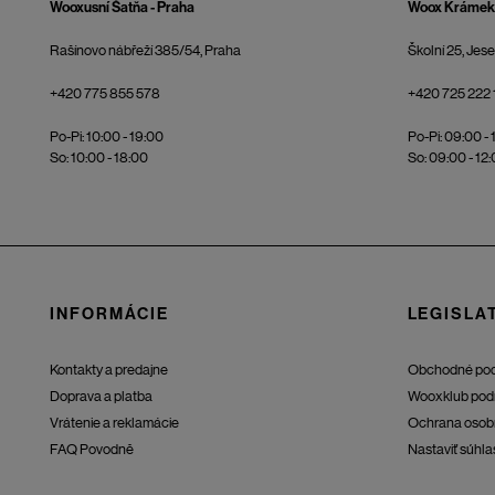
Wooxusní Šatňa - Praha
Woox Krámek 
Rašínovo nábřeží 385/54, Praha
Školní 25, Jes
+420 775 855 578
+420 725 222 
Po-Pi: 10:00 - 19:00
Po-Pi: 09:00 - 
So: 10:00 - 18:00
So: 09:00 - 12
INFORMÁCIE
LEGISLAT
Kontakty a predajne
Obchodné po
Doprava a platba
Wooxklub pod
Vrátenie a reklamácie
Ochrana osob
FAQ Povodně
Nastaviť súhla