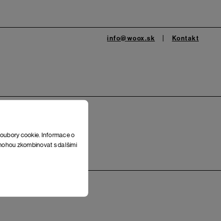
info@woox.sk
Kontakt
soubory cookie. Informace o
e mohou zkombinovat s dalšími