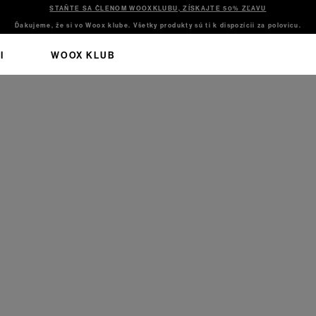
STAŇTE SA ČLENOM WOOXKLUBU, ZÍSKAJTE 50% ZĽAVU
Ďakujeme, že si vo Woox klube. Všetky produkty sú ti k dispozícii za polovicu.
I
WOOX KLUB