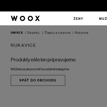
ŽENY
MUŽ
UNISEX
/
Doplnky
/
Čiapky a rukavice
/
Rukavice
RUKAVICE
Produkty ešte len pripravujeme.
Môžete sa ale pozrieť na ostatné kategórie.
SPÄŤ DO OBCHODU