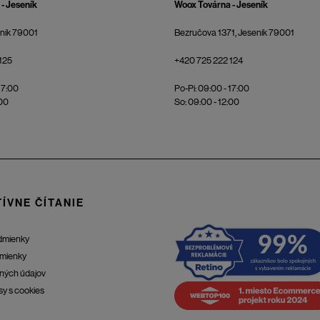
- Jeseník
Woox Továrna - Jeseník
eník 79001
Bezručova 1371, Jeseník 79001
125
+420 725 222 124
17:00
Po-Pi: 09:00 - 17:00
:00
So: 09:00 - 12:00
ÍVNE ČÍTANIE
dmienky
mienky
ných údajov
sy s cookies