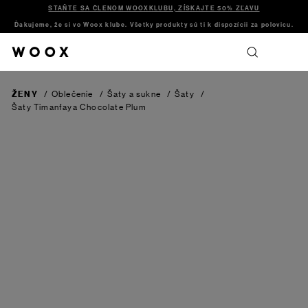
STAŇTE SA ČLENOM WOOXKLUBU, ZÍSKAJTE 50% ZĽAVU
Ďakujeme, že si vo Woox klube. Všetky produkty sú ti k dispozícii za polovicu.
ŽENY
/
Oblečenie
/
Šaty a sukne
/
Šaty
/
Šaty Timanfaya
Chocolate Plum