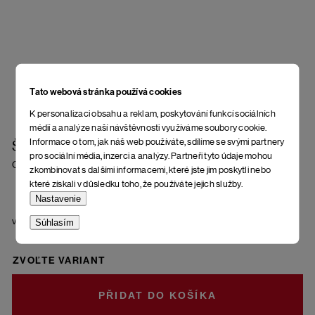
Tato webová stránka používá cookies
K personalizaci obsahu a reklam, poskytování funkcí sociálních
médií a analýze naší návštěvnosti využíváme soubory cookie.
Informace o tom, jak náš web používáte, sdílíme se svými partnery
Šaty Timanfaya
pro sociální média, inzerci a analýzy. Partneři tyto údaje mohou
Chocolate Plum
zkombinovat s dalšími informacemi, které jste jim poskytli nebo
které získali v důsledku toho, že používáte jejich služby.
Nastavenie
veľkosť
Súhlasím
ZVOĽTE VARIANT
DO KOŠÍKA