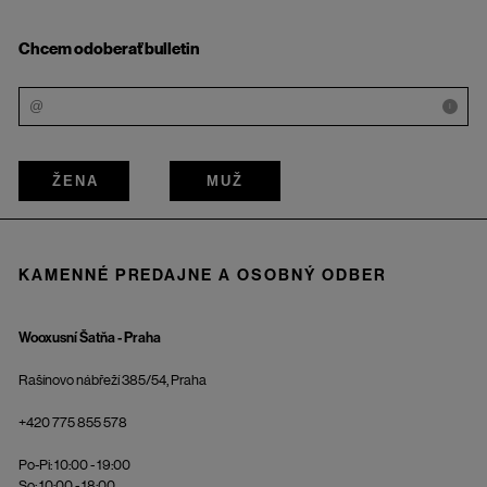
Chcem odoberať bulletin
i
ŽENA
MUŽ
KAMENNÉ PREDAJNE A OSOBNÝ ODBER
Wooxusní Šatňa - Praha
Rašínovo nábřeží 385/54, Praha
+420 775 855 578
Po-Pi: 10:00 - 19:00
So: 10:00 - 18:00