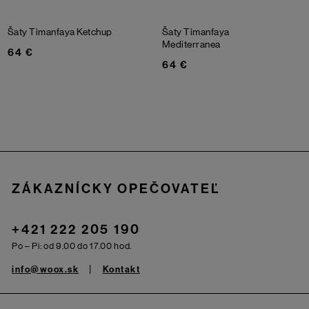
Šaty Timanfaya
Ketchup
Šaty Timanfaya
Mediterranea
64 €
64 €
Zápätie
ZÁKAZNÍCKY OPEČOVATEĽ
+421 222 205 190
Po – Pi: od 9.00 do 17.00 hod.
info@woox.sk
Kontakt