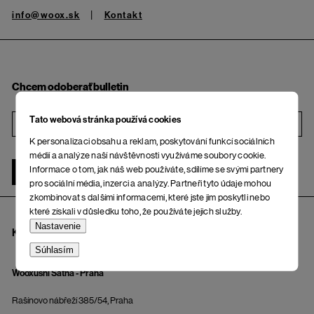
info@woox.sk
Kontakt
Chcem odoberať bulletin
Tato webová stránka používá cookies
i
K personalizaci obsahu a reklam, poskytování funkcí sociálních
médií a analýze naší návštěvnosti využíváme soubory cookie.
Informace o tom, jak náš web používáte, sdílíme se svými partnery
ŽENA
MUŽ
pro sociální média, inzerci a analýzy. Partneři tyto údaje mohou
zkombinovat s dalšími informacemi, které jste jim poskytli nebo
které získali v důsledku toho, že používáte jejich služby.
Nastavenie
KAMENNÉ PREDAJNE A OSOBNÝ ODBER
Súhlasím
Wooxusní Šatňa - Praha
Rašínovo nábřeží 385/54, Praha