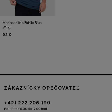
Merino tričko Fairlie
Blue
Wing
92 €
Zápätie
ZÁKAZNÍCKY OPEČOVATEĽ
+421 222 205 190
Po – Pi: od 9.00 do 17.00 hod.