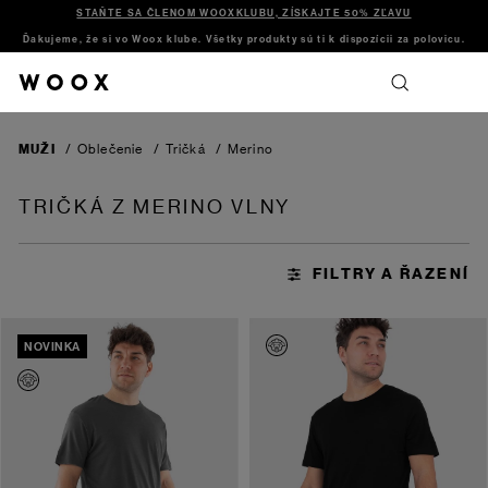
STAŇTE SA ČLENOM WOOXKLUBU, ZÍSKAJTE 50% ZĽAVU
Ďakujeme, že si vo Woox klube. Všetky produkty sú ti k dispozícii za polovicu.
MUŽI
/
Oblečenie
/
Tričká
/
Merino
TRIČKÁ Z MERINO VLNY
NOVINKA