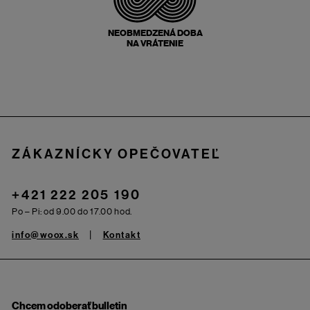
NEOBMEDZENÁ DOBA
NA VRÁTENIE
Zápätie
ZÁKAZNÍCKY OPEČOVATEĽ
+421 222 205 190
Po – Pi: od 9.00 do 17.00 hod.
info@woox.sk
Kontakt
Chcem odoberať bulletin