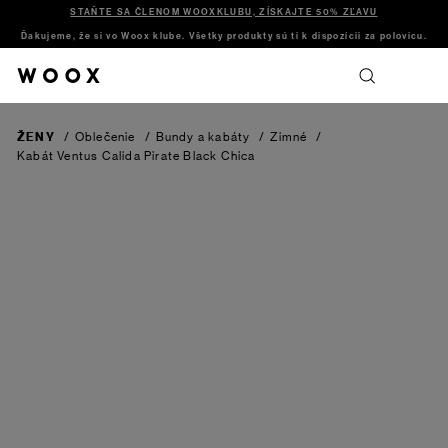
STAŇTE SA ČLENOM WOOXKLUBU, ZÍSKAJTE 50% ZĽAVU
Ďakujeme, že si vo Woox klube. Všetky produkty sú ti k dispozícii za polovicu.
ŽENY
/
Oblečenie
/
Bundy a kabáty
/
Zimné
/
Kabát Ventus Calida Pirate Black Chica