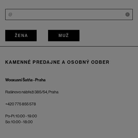
i
ŽENA
MUŽ
KAMENNÉ PREDAJNE A OSOBNÝ ODBER
Wooxusní Šatňa - Praha
Rašínovo nábřeží 385/54, Praha
+420 775 855 578
Po-Pi: 10:00 - 19:00
So: 10:00 - 18:00