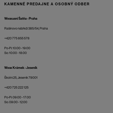
KAMENNÉ PREDAJNE A OSOBNÝ ODBER
Wooxusní Šatňa - Praha
Rašínovo nábřeží 385/54, Praha
+420 775 855 578
Po-Pi: 10:00 - 19:00
So: 10:00 - 18:00
Woox Krámek - Jeseník
Školní 25, Jeseník 79001
+420 725 222 125
Po-Pi: 09:00 - 17:00
So: 09:00 - 12:00