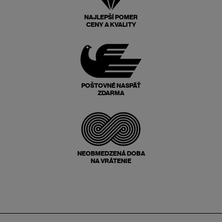
NAJLEPŠÍ POMER
CENY A KVALITY
POŠTOVNÉ NASPÄŤ
ZDARMA
NEOBMEDZENÁ DOBA
NA VRÁTENIE
Zápätie