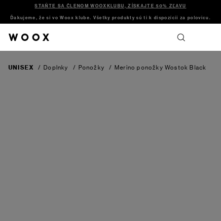
STAŇTE SA ČLENOM WOOXKLUBU, ZÍSKAJTE 50% ZĽAVU
Ďakujeme, že si vo Woox klube. Všetky produkty sú ti k dispozícii za polovicu.
UNISEX
/
Doplnky
/
Ponožky
/
Merino ponožky Wostok
Black