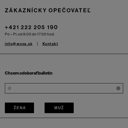
ZÁKAZNÍCKY OPEČOVATEĽ
+421 222 205 190
Po – Pi: od 9.00 do 17.00 hod.
info@woox.sk
Kontakt
Chcem odoberať bulletin
i
ŽENA
MUŽ