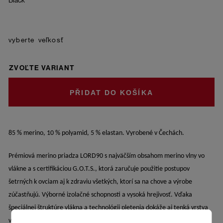
Black
veľkosť
ZVOĽTE VARIANT
DO KOŠÍKA
85 % merino, 10 % polyamid, 5 % elastan. Vyrobené v Čechách. 
Prémiová merino priadza LORD90 s najväčším obsahom merino vlny vo 
vlákne a s certifikáciou G.O.T.S., ktorá zaručuje použitie postupov 
šetrných k ovciam aj k zdraviu všetkých, ktorí sa na chove a výrobe 
zúčastňujú. Výborné izolačné schopnosti a vysoká hrejivosť. Vďaka 
špeciálnej štruktúre vlákna a technológii pletenia dokáže aj tenká vrstva 
vlny zahriať. Prirodzené antibakteriálne vlastnosti – merino je 