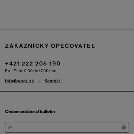
Zápätie
ZÁKAZNÍCKY OPEČOVATEĽ
+421 222 205 190
Po – Pi: od 9.00 do 17.00 hod.
info@woox.sk
Kontakt
Chcem odoberať bulletin
i