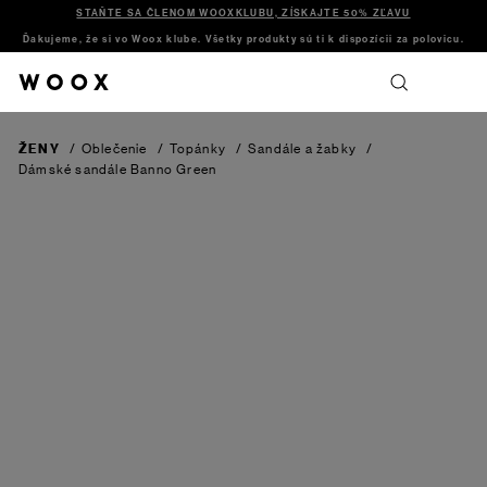
STAŇTE SA ČLENOM WOOXKLUBU, ZÍSKAJTE 50% ZĽAVU
Ďakujeme, že si vo Woox klube. Všetky produkty sú ti k dispozícii za polovicu.
ŽENY
/
Oblečenie
/
Topánky
/
Sandále a žabky
/
Dámské sandále Banno
Green