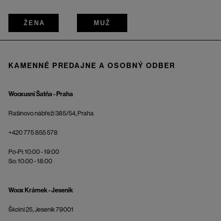
ŽENA
MUŽ
KAMENNÉ PREDAJNE A OSOBNÝ ODBER
Wooxusní Šatňa - Praha
Rašínovo nábřeží 385/54, Praha
+420 775 855 578
Po-Pi: 10:00 - 19:00
So: 10:00 - 18:00
Woox Krámek - Jeseník
Školní 25, Jeseník 79001