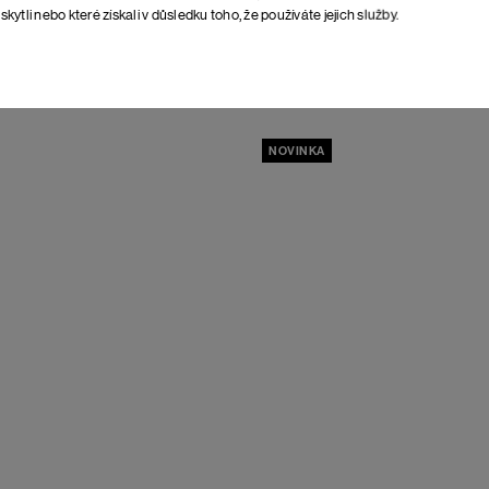
skytli nebo které získali v důsledku toho, že používáte jejich služby.
ále Aligi
Brown
Dámske sandále Alta
Black
108 €
NOVINKA