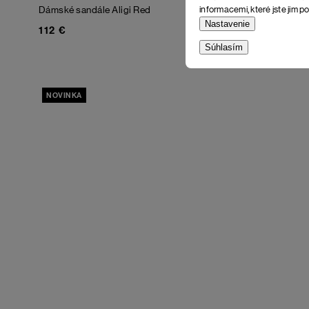
informacemi, které jste jim po
Dámské sandále Aligi
Red
Dámske sand
Nastavenie
112 €
112 €
Súhlasím
NOVINKA