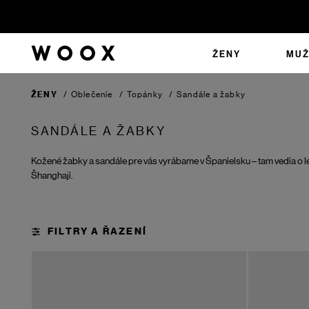
ŽENY
MUŽ
ŽENY
/
Oblečenie
/
Topánky
/
Sandále a žabky
SANDÁLE A ŽABKY
Kožené žabky a sandále pre vás vyrábame v Španielsku – tam vedia o le
Šhanghaji.