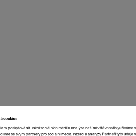
vá cookies
lam, poskytování funkcí sociálních médií a analýze naší návštěvnosti využíváme 
dílíme se svými partnery pro sociální média, inzerci a analýzy. Partneři tyto údaj