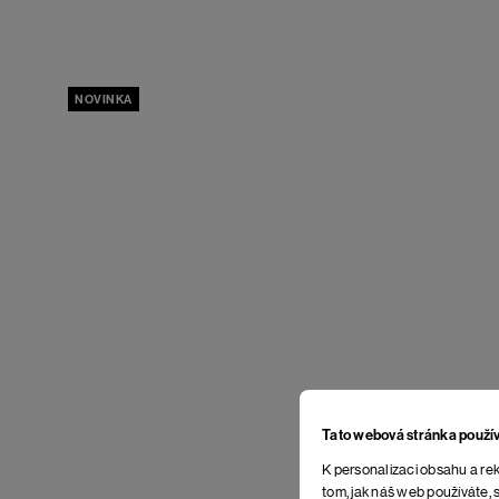
NOVINKA
Tato webová stránka použí
K personalizaci obsahu a rek
tom, jak náš web používáte, s