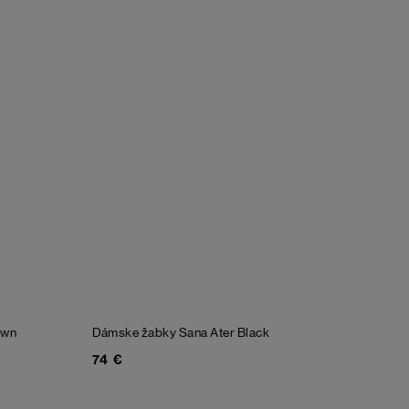
own
Dámske žabky Sana Ater
Black
74 €