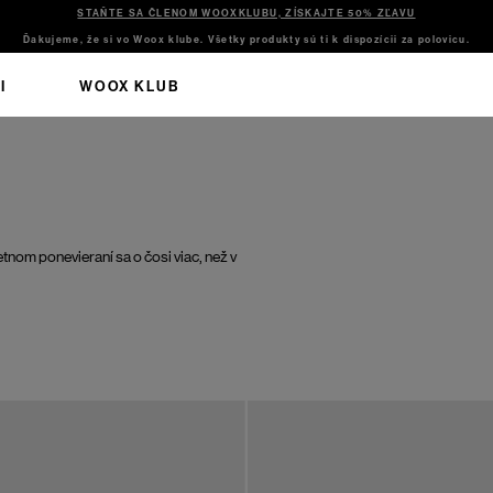
STAŇTE SA ČLENOM WOOXKLUBU, ZÍSKAJTE 50% ZĽAVU
Ďakujeme, že si vo Woox klube. Všetky produkty sú ti k dispozícii za polovicu.
I
WOOX KLUB
tnom ponevieraní sa o čosi viac, než v