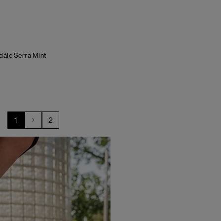
dále Serra
Mint
1
2