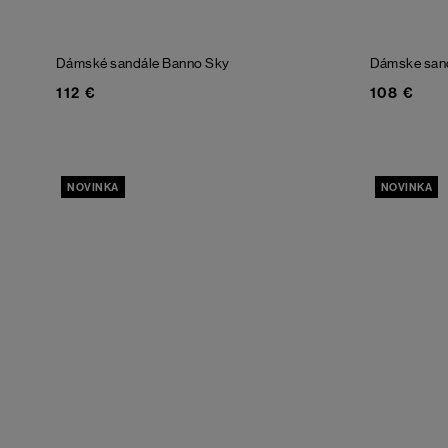
Dámské sandále Banno
Sky
Dámske san
112 €
108 €
NOVINKA
NOVINKA