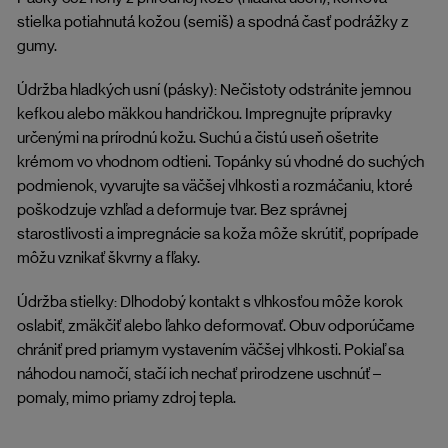
stielka potiahnutá kožou (semiš) a spodná časť podrážky z
gumy.
Údržba hladkých usní (pásky): Nečistoty odstránite jemnou
kefkou alebo mäkkou handričkou. Impregnujte prípravky
určenými na prírodnú kožu. Suchú a čistú useň ošetrite
krémom vo vhodnom odtieni. Topánky sú vhodné do suchých
podmienok, vyvarujte sa väčšej vlhkosti a rozmáčaniu, ktoré
poškodzuje vzhľad a deformuje tvar. Bez správnej
starostlivosti a impregnácie sa koža môže skrútiť, poprípade
môžu vznikať škvrny a fľaky.
Údržba stielky: Dlhodobý kontakt s vlhkosťou môže korok
oslabiť, zmäkčiť alebo ľahko deformovať. Obuv odporúčame
chrániť pred priamym vystavením väčšej vlhkosti. Pokiaľ sa
náhodou namočí, stačí ich nechať prirodzene uschnúť –
pomaly, mimo priamy zdroj tepla.