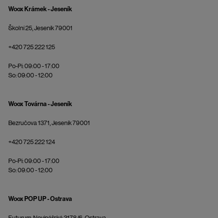
Woox Krámek - Jeseník
Školní 25, Jeseník 79001
+420 725 222 125
Po-Pi: 09:00 - 17:00
So: 09:00 - 12:00
Woox Továrna - Jeseník
Bezručova 1371, Jeseník 79001
+420 725 222 124
Po-Pi: 09:00 - 17:00
So: 09:00 - 12:00
Woox POP UP - Ostrava
Futurum, Novinářská 3178/6, Ostrava