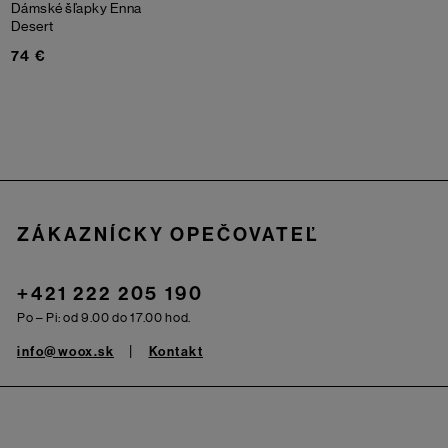
Dámské šľapky Enna
Desert
74 €
Zápätie
ZÁKAZNÍCKY OPEČOVATEĽ
+421 222 205 190
Po – Pi: od 9.00 do 17.00 hod.
info@woox.sk
Kontakt