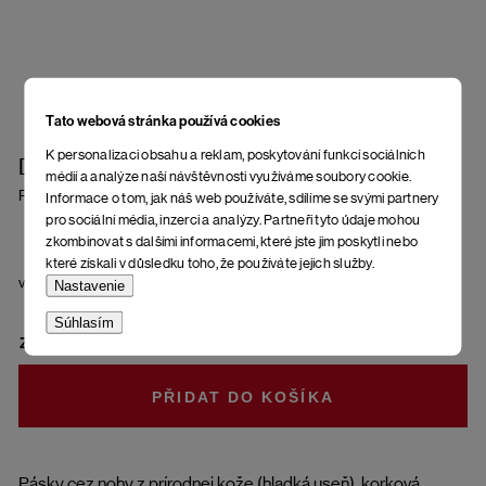
Tato webová stránka používá cookies
K personalizaci obsahu a reklam, poskytování funkcí sociálních
Dámské šľapky Enna
médií a analýze naší návštěvnosti využíváme soubory cookie.
Rose
Informace o tom, jak náš web používáte, sdílíme se svými partnery
pro sociální média, inzerci a analýzy. Partneři tyto údaje mohou
zkombinovat s dalšími informacemi, které jste jim poskytli nebo
které získali v důsledku toho, že používáte jejich služby.
veľkosť
Nastavenie
Súhlasím
ZVOĽTE VARIANT
DO KOŠÍKA
Pásky cez nohy z prírodnej kože (hladká useň), korková