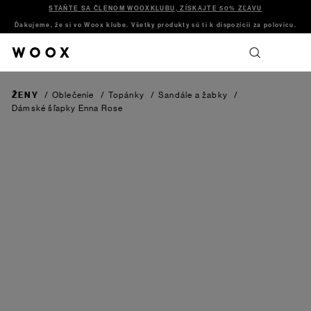
STAŇTE SA ČLENOM WOOXKLUBU, ZÍSKAJTE 50% ZĽAVU
Ďakujeme, že si vo Woox klube. Všetky produkty sú ti k dispozícii za polovicu.
ŽENY
/
Oblečenie
/
Topánky
/
Sandále a žabky
/
Dámské šľapky Enna
Rose