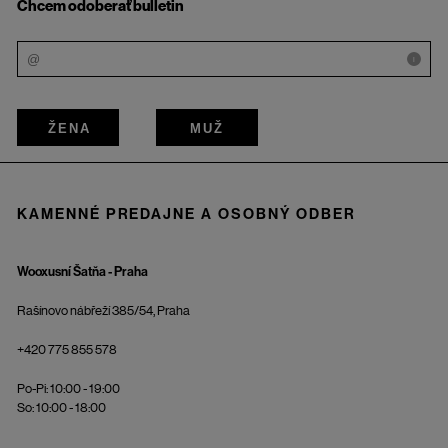
Chcem odoberať bulletin
i
ŽENA
MUŽ
KAMENNÉ PREDAJNE A OSOBNÝ ODBER
Wooxusní Šatňa - Praha
Rašínovo nábřeží 385/54, Praha
+420 775 855 578
Po-Pi: 10:00 - 19:00
So: 10:00 - 18:00