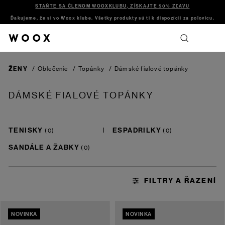
STAŇTE SA ČLENOM WOOXKLUBU, ZÍSKAJTE 50% ZĽAVU
Ďakujeme, že si vo Woox klube. Všetky produkty sú ti k dispozícii za polovicu.
ŽENY
/
Oblečenie
/
Topánky
/
Dámské fialové topánky
DÁMSKÉ FIALOVÉ TOPÁNKY
TENISKY
ESPADRILKY
SANDÁLE A ŽABKY
NOVINKA
NOVINKA