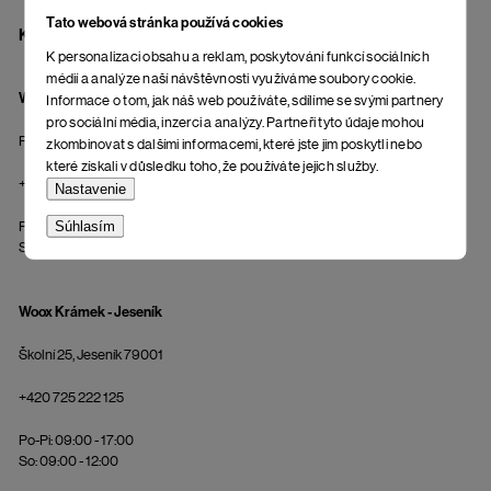
Tato webová stránka používá cookies
KAMENNÉ PREDAJNE A OSOBNÝ ODBER
K personalizaci obsahu a reklam, poskytování funkcí sociálních
médií a analýze naší návštěvnosti využíváme soubory cookie.
Wooxusní Šatňa - Praha
Informace o tom, jak náš web používáte, sdílíme se svými partnery
pro sociální média, inzerci a analýzy. Partneři tyto údaje mohou
Rašínovo nábřeží 385/54, Praha
zkombinovat s dalšími informacemi, které jste jim poskytli nebo
které získali v důsledku toho, že používáte jejich služby.
+420 775 855 578
Nastavenie
Súhlasím
Po-Pi: 10:00 - 19:00
So: 10:00 - 18:00
Woox Krámek - Jeseník
Školní 25, Jeseník 79001
+420 725 222 125
Po-Pi: 09:00 - 17:00
So: 09:00 - 12:00