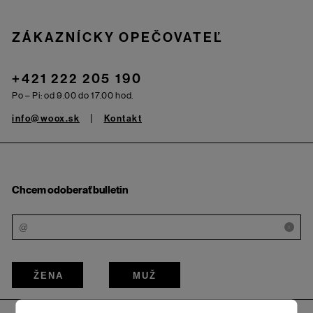
Zápätie
ZÁKAZNÍCKY OPEČOVATEĽ
+421 222 205 190
Po – Pi: od 9.00 do 17.00 hod.
info@woox.sk
Kontakt
Chcem odoberať bulletin
i
ŽENA
MUŽ