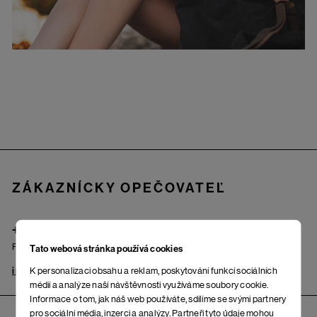
Zápätie
ZÁKAZNÍCKY OPEČOVATEĽ
+421 222 205 190
Po – Pi: od 9.00 do 17.00 hod.
Tato webová stránka používá cookies
K personalizaci obsahu a reklam, poskytování funkcí sociálních
info@woox.sk
Kontakt
médií a analýze naší návštěvnosti využíváme soubory cookie.
Informace o tom, jak náš web používáte, sdílíme se svými partnery
pro sociální média, inzerci a analýzy. Partneři tyto údaje mohou