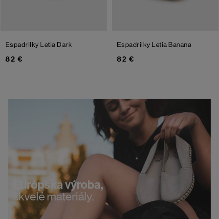
Espadrilky Letia
Dark
Espadrilky Letia
Banana
82 €
82 €
Európska výroba,
skvelé materiály.