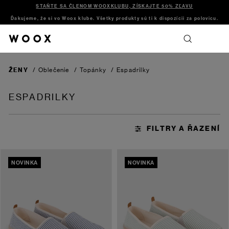
STAŇTE SA ČLENOM WOOXKLUBU, ZÍSKAJTE 50% ZĽAVU
Ďakujeme, že si vo Woox klube. Všetky produkty sú ti k dispozícii za polovicu.
ŽENY
/
Oblečenie
/
Topánky
/
Espadrilky
ESPADRILKY
NOVINKA
NOVINKA