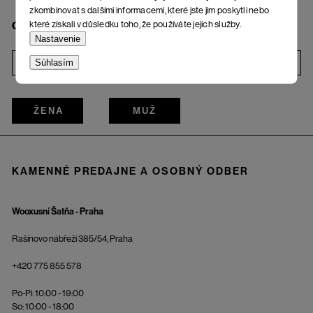
zkombinovat s dalšími informacemi, které jste jim poskytli nebo
které získali v důsledku toho, že používáte jejich služby.
Chcem odoberať bulletin
Nastavenie
Súhlasím
i
ŽENA
MUŽ
KAMENNÉ PREDAJNE A OSOBNÝ ODBER
Wooxusní Šatňa - Praha
Rašínovo nábřeží 385/54, Praha
+420 775 855 578
Po-Pi: 10:00 - 19:00
So: 10:00 - 18:00