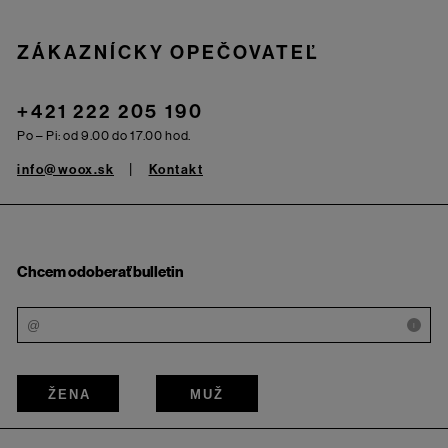
Zápätie
ZÁKAZNÍCKY OPEČOVATEĽ
+421 222 205 190
Po – Pi: od 9.00 do 17.00 hod.
info@woox.sk
Kontakt
Chcem odoberať bulletin
i
ŽENA
MUŽ