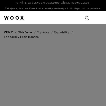
STAŇTE SA ČLENOM WOOXKLUBU, ZÍSKAJTE 50% ZĽAVU
Ďakujeme, že si vo Woox klube. Všetky produkty sú ti k dispozícii za polovicu.
ŽENY
/
Oblečenie
/
Topánky
/
Espadrilky
/
Espadrilky Letia
Banana