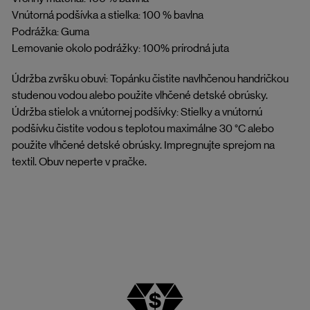
Vnútorná podšívka a stielka: 100 % bavlna
Podrážka: Guma
Lemovanie okolo podrážky: 100% prírodná juta
Údržba zvršku obuvi: Topánku čistite navlhčenou handričkou
studenou vodou alebo použite vlhčené detské obrúsky.
Údržba stielok a vnútornej podšívky: Stielky a vnútornú
podšívku čistite vodou s teplotou maximálne 30 °C alebo
použite vlhčené detské obrúsky. Impregnujte sprejom na
textil. Obuv neperte v pračke.