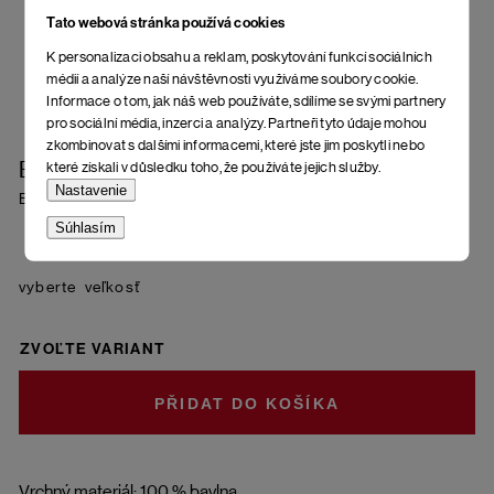
Tato webová stránka používá cookies
K personalizaci obsahu a reklam, poskytování funkcí sociálních
médií a analýze naší návštěvnosti využíváme soubory cookie.
Informace o tom, jak náš web používáte, sdílíme se svými partnery
pro sociální média, inzerci a analýzy. Partneři tyto údaje mohou
zkombinovat s dalšími informacemi, které jste jim poskytli nebo
Espadrilky Letia
které získali v důsledku toho, že používáte jejich služby.
Nastavenie
Banana
Súhlasím
veľkosť
ZVOĽTE VARIANT
DO KOŠÍKA
Vrchný materiál: 100 % bavlna