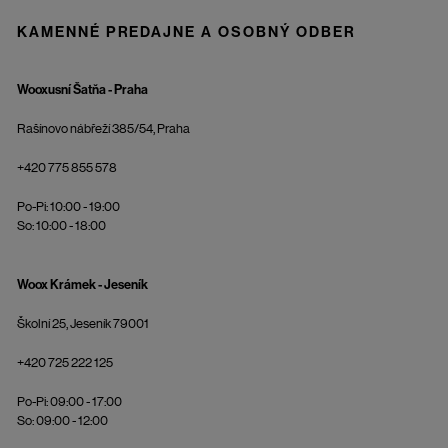
KAMENNÉ PREDAJNE A OSOBNÝ ODBER
Wooxusní Šatňa - Praha
Rašínovo nábřeží 385/54, Praha
+420 775 855 578
Po-Pi: 10:00 - 19:00
So: 10:00 - 18:00
Woox Krámek - Jeseník
Školní 25, Jeseník 79001
+420 725 222 125
Po-Pi: 09:00 - 17:00
So: 09:00 - 12:00