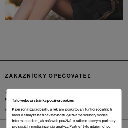
Zápätie
ZÁKAZNÍCKY OPEČOVATEĽ
+421 222 205 190
Po – Pi: od 9.00 do 17.00 hod.
Tato webová stránka používá cookies
K personalizaci obsahu a reklam, poskytování funkcí sociálních
info@woox.sk
Kontakt
médií a analýze naší návštěvnosti využíváme soubory cookie.
Informace o tom, jak náš web používáte, sdílíme se svými partnery
pro sociální média, inzerci a analýzy. Partneři tyto údaje mohou