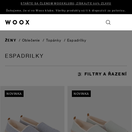
STAŇTE SA ČLENOM WOOXKLUBU, ZÍSKAJTE 50% ZĽAVU
Ďakujeme, že si vo Woox klube. Všetky produkty sú ti k dispozícii za polovicu.
ŽENY
/
Oblečenie
/
Topánky
/
Espadrilky
ESPADRILKY
NOVINKA
NOVINKA