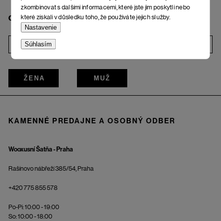
zkombinovat s dalšími informacemi, které jste jim poskytli nebo
které získali v důsledku toho, že používáte jejich služby.
Chcem odoberať bulletin
Nastavenie
Súhlasím
i
ŽENA
MUŽ
KAMENNÉ PREDAJNE A OSOBNÝ ODBER
Wooxusní Šatňa - Praha
Rašínovo nábřeží 385/54, Praha
+420 775 855 578
Po-Pi: 10:00 - 19:00
So: 10:00 - 18:00