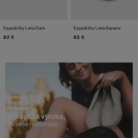
Espadrilky Letia
Dark
Espadrilky Letia
Banana
82 €
82 €
Európska výroba,
skvelé materiály.