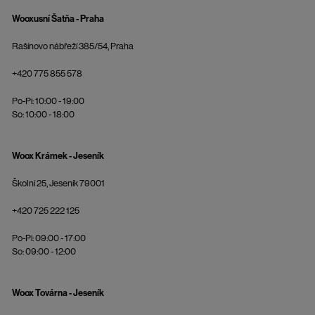
Wooxusní Šatňa - Praha
Rašínovo nábřeží 385/54, Praha
+420 775 855 578
Po-Pi: 10:00 - 19:00
So: 10:00 - 18:00
Woox Krámek - Jeseník
Školní 25, Jeseník 79001
+420 725 222 125
Po-Pi: 09:00 - 17:00
So: 09:00 - 12:00
Woox Továrna - Jeseník