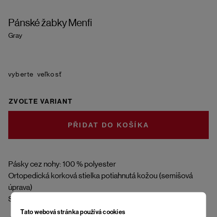
Pánské žabky Menfi
Gray
veľkosť
ZVOĽTE VARIANT
DO KOŠÍKA
Pásky cez nohy: 100 % polyester
Ortopedická korková stielka potiahnutá kožou (semišová
úprava)
Spodná časť podrážky: EVA (etylvinylacetate)
Tato webová stránka používá cookies