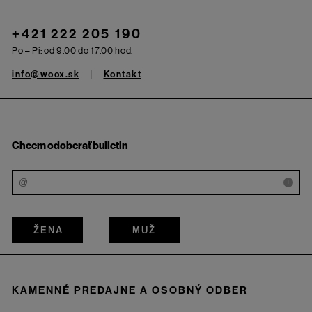
+421 222 205 190
Po – Pi: od 9.00 do 17.00 hod.
info@woox.sk
Kontakt
Chcem odoberať bulletin
i
ŽENA
MUŽ
KAMENNÉ PREDAJNE A OSOBNÝ ODBER