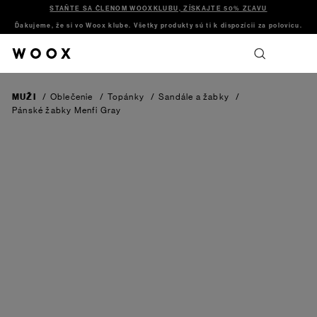
STAŇTE SA ČLENOM WOOXKLUBU, ZÍSKAJTE 50% ZĽAVU
Ďakujeme, že si vo Woox klube. Všetky produkty sú ti k dispozícii za polovicu.
MUŽI
/
Oblečenie
/
Topánky
/
Sandále a žabky
/
Pánské žabky Menfi
Gray