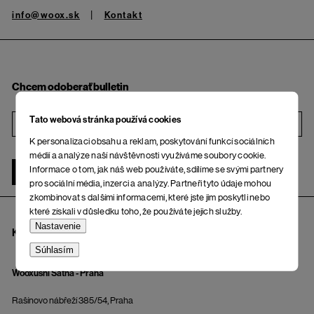
info@woox.sk
Kontakt
Chcem odoberať bulletin
Tato webová stránka používá cookies
i
K personalizaci obsahu a reklam, poskytování funkcí sociálních
médií a analýze naší návštěvnosti využíváme soubory cookie.
Informace o tom, jak náš web používáte, sdílíme se svými partnery
ŽENA
MUŽ
pro sociální média, inzerci a analýzy. Partneři tyto údaje mohou
zkombinovat s dalšími informacemi, které jste jim poskytli nebo
které získali v důsledku toho, že používáte jejich služby.
Nastavenie
KAMENNÉ PREDAJNE A OSOBNÝ ODBER
Súhlasím
Wooxusní Šatňa - Praha
Rašínovo nábřeží 385/54, Praha