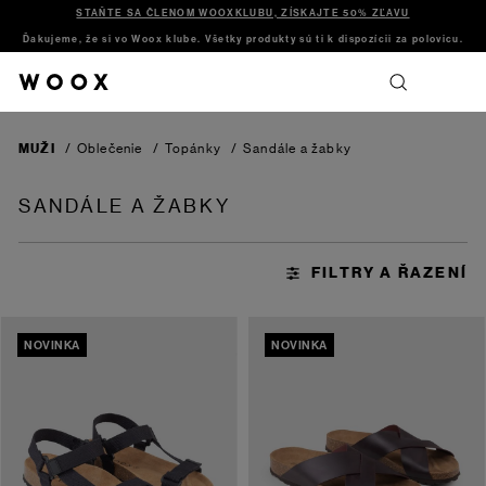
STAŇTE SA ČLENOM WOOXKLUBU, ZÍSKAJTE 50% ZĽAVU
Ďakujeme, že si vo Woox klube. Všetky produkty sú ti k dispozícii za polovicu.
MUŽI
/
Oblečenie
/
Topánky
/
Sandále a žabky
SANDÁLE A ŽABKY
NOVINKA
NOVINKA