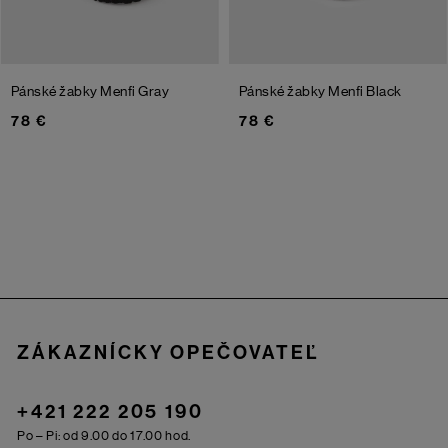
Pánské žabky Menfi
Gray
Pánské žabky Menfi
Black
78 €
78 €
Zápätie
ZÁKAZNÍCKY OPEČOVATEĽ
+421 222 205 190
Po – Pi: od 9.00 do 17.00 hod.